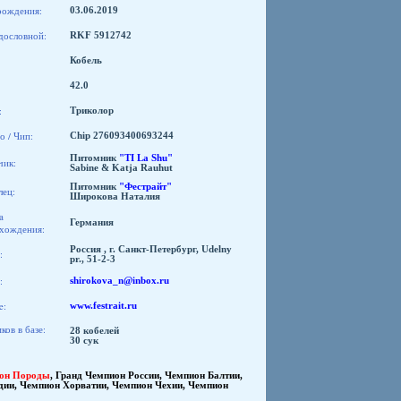
рождения:
03.06.2019
дословной:
RKF 5912742
Кобель
42.0
:
Триколор
о / Чип:
Chip 276093400693244
Питомник
"TI La Shu"
чик:
Sabine & Katja Rauhut
Питомник
"Фестрайт"
лец:
Широкова Наталия
а
Германия
хождения:
Россия , г. Санкт-Петербург, Udelny
:
pr., 51-2-3
:
shirokova_n@inbox.ru
e:
www.festrait.ru
ов в базе:
28 кобелей
30 сук
он Породы
,
Гранд Чемпион России
,
Чемпион Балтии
,
дии
,
Чемпион Хорватии
,
Чемпион Чехии
,
Чемпион