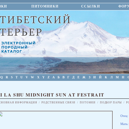
ВКИ
ПИТОМНИКИ
ССЫЛКИ
ФОР
Q
R
S
T
U
V
W
X
Y
Z
А
Б
В
Г
Д
Е
Ж
З
И
Й
К
Л
М
Н
I LA SHU MIDNIGHT SUN AT FESTRAIT
СНОВНАЯ ИНФОРМАЦИЯ
/
РОДСТВЕННЫЕ СВЯЗИ
/
ПОТОМКИ
/
ПОДБОР ПАРЫ
/
Р
Отец:
Мать: