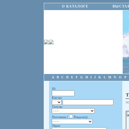
О КАТАЛОГЕ
ВЫСТА
A
B
C
D
E
F
G
H
I
J
K
L
M
N
O
P
ID:
T
Кличка:
О
Титулы
Питомник (
Владелец):
Окрас: