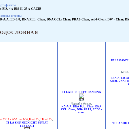
ертификаты:
x BIS, 4 x BIS-II, 25 x CACIB
оровье и тесты:
D-A/A, ED-0/0, DNA PLL: Clear, DNA CCL: Clear, PRA3-Clear, rcd4-Clear, DW - Clear, D
РОДОСЛОВНАЯ
FALAMANDU
KTRZB
HD-A/A, ED-0/
Clear, DNA PRA
TI LA SHU DIRTY DANCING
2015
Черный с белым,
HD-A/A, DNA PLL: Clear, DNA
CCL: Clear, DNA PRA3, RCD4 -
clear
Int.CH
,
2 x WW
,
res. WW
,
Breed.Ch
,
J.Breed.Ch
, ...
TI LA SHU MIDNIGHT SUN AT
TI LA SHU
FESTRAIT