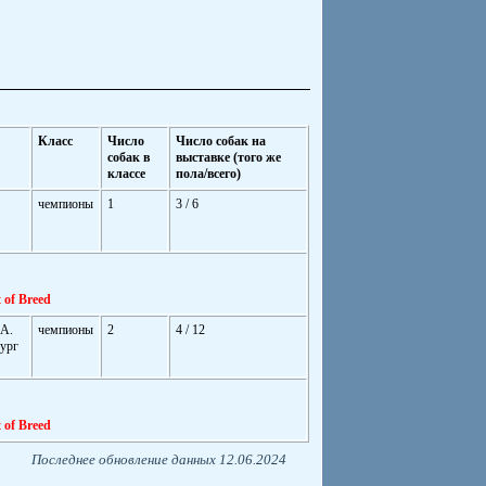
Класс
Число
Число собак на
собак в
выставке (того же
классе
пола/всего)
чемпионы
1
3 / 6
 of Breed
 А.
чемпионы
2
4 / 12
ург
 of Breed
Последнее обновление данных 12.06.2024