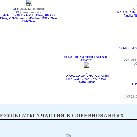
2019
RKF 5912742, Триколор
Sab
,
Широкова Наталия
HD-A/A, DNA 
D-A/A, ED-0/0, DNA PLL: Clear, DNA CCL:
Patella (
Clear, PRA3-Clear, rcd4-Clear, DW - Clear,
DM-Clear
TO-JO'S A
TI LA SHU WINTER TALES OF
MAGIC
AKC NP311
J
,
HD-A/A, ED-0/0, DNA PLL: Clear,
DNA CCL: Clear, DNA PRA3,
RCD4 - clear
CA
NP 2810
РЕЗУЛЬТАТЫ УЧАСТИЯ В СОРЕВНОВАНИЯХ