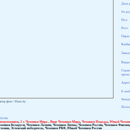
Дата 
No ро
Пол:
Рост:
Окрас
Клейм
Завод
Владе
Стран
проис
Адрес
E-mail
Websit
втор фото / Photo by:
Потомк
итулы:
нтерчемпион
,
2 x Чемпион Мира
,
Вице Чемпион Мира
,
Чемпион Породы
,
Юный Чемпи
емпион Беларуси
,
Чемпион Латвии
,
Чемпион Литвы
,
Чемпион России
,
Чемпион Финлян
стонии
,
Эстонский победитель
,
Чемпион РКФ
,
Юный Чемпион России