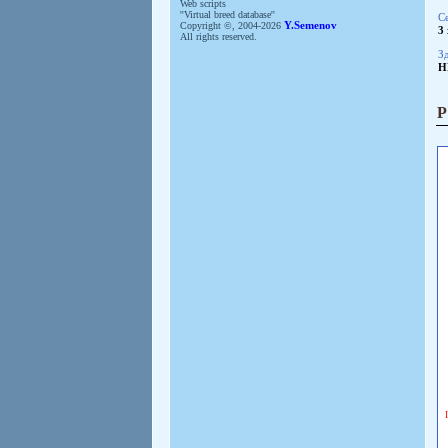
Web scripts
''Virtual breed database''
С
Copyright ©, 2004-2026
Y.Semenov
3 
All rights reserved.
Зд
H