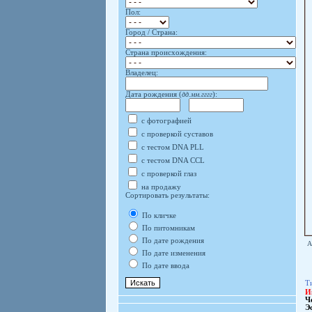
Пол:
Город / Страна:
Страна происхождения:
Владелец:
Дата рождения (
дд.мм.гггг
):
с фотографией
с проверкой суставов
с тестом DNA PLL
с тестом DNA CCL
с проверкой глаз
на продажу
Сортировать результаты:
По кличке
По питомникам
По дате рождения
А
По дате изменения
По дате ввода
Т
И
Ч
Э