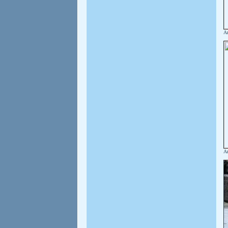
Ав
Ав