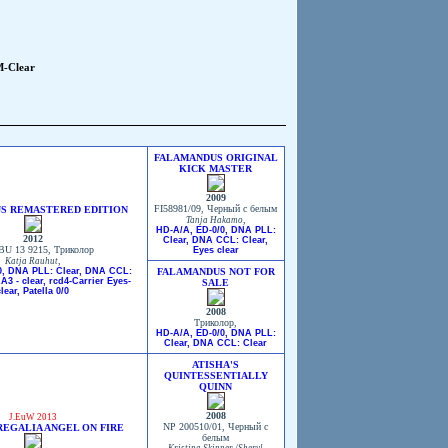
M-Clear
FALAMANDUS ORIGINAL
KICK MASTER
2009
FI58981/09, Черный с белым
S REMASTERED EDITION
,
Tanja Hakamo
HD-A/A, ED-0/0, DNA PLL:
2012
Clear, DNA CCL: Clear,
U 13 9215, Триколор
Eyes clear
,
Katja Rauhut
0, DNA PLL: Clear, DNA CCL:
FALAMANDUS NOT FOR
3 - clear, rcd4-Carrier Eyes-
SALE
clear, Patella 0/0
2008
Триколор,
HD-A/A, ED-0/0, DNA PLL:
Clear, DNA CCL: Clear
ATISHA'S
QUINTESSENTIALLY
QUINN
2008
J.EuW 2013
NP 200510/01, Черный с
 REGALIA ANGEL ON FIRE
белым