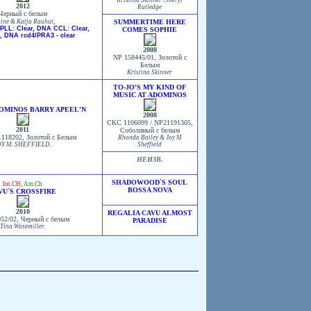
Kristina Skinner /Sheryl
2012
Rutledge
Черный с белым
,
ine & Katja Rauhut
SUMMERTIME HERE
PLL: Clear, DNA CCL: Clear,
COMES SOPHIE
0), DNA rcd4/PRA3 - clear
2008
NP 158445/01, Золотой с
Белым
Kristina Skinner
TO-JO'S MY KIND OF
MUSIC AT ADOMINOS
DOMINOS BARRY APEEL'N
2008
CKC 1106099 / NP21191305,
2011
Соболиный с белым
18202, Золотой с Белым
Rhonda Bailey & Joy M
OY M. SHEFFIELD.
Sheffield
НЕИЗВ.
SHADOWOOD`S SOUL
Int.CH
,
Am.Ch
BOSSA NOVA
VU`S CROSSFIRE
2010
REGALIA CAVU ALMOST
52/02, Черный с белым
PARADISE
Tina Wasemiller.