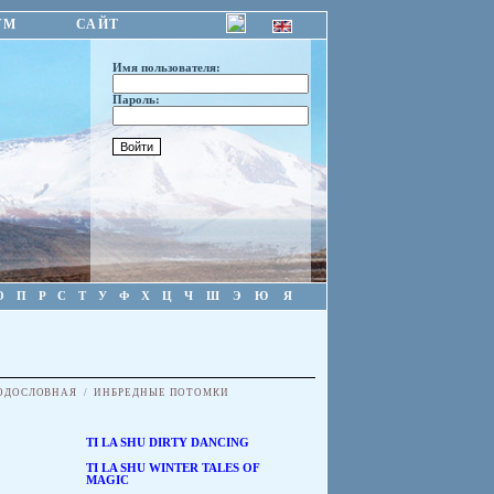
УМ
САЙТ
Имя пользователя:
Пароль:
О
П
Р
С
Т
У
Ф
Х
Ц
Ч
Ш
Э
Ю
Я
ОДОСЛОВНАЯ
/
ИНБРЕДНЫЕ ПОТОМКИ
TI LA SHU DIRTY DANCING
TI LA SHU WINTER TALES OF
MAGIC