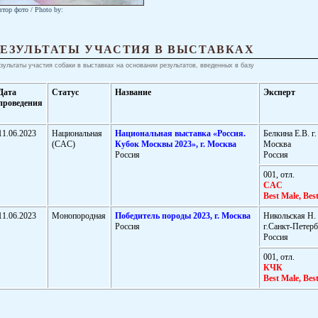
тор фото / Photo by:
РЕЗУЛЬТАТЫ УЧАСТИЯ В ВЫСТАВКАХ
зультаты участия собаки в выставках на основании результатов, введенных в базу
Дата
Статус
Название
Эксперт
проведения
11.06.2023
Национальная
Национальная выставка «Россия.
Белкина Е.В. г.
(CAC)
Кубок Москвы 2023», г. Москва
Москва
Россия
Россия
001, отл.
CAC
Best Male, Best
11.06.2023
Монопородная
Победитель породы 2023, г. Москва
Никольская Н.
Россия
г.Санкт-Петерб
Россия
001, отл.
КЧК
Best Male, Best