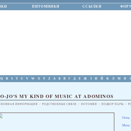
ВКИ
ПИТОМНИКИ
ССЫЛКИ
ФОР
Q
R
S
T
U
V
W
X
Y
Z
А
Б
В
Г
Д
Е
Ж
З
И
Й
К
Л
М
Н
O-JO'S MY KIND OF MUSIC AT ADOMINOS
СНОВНАЯ ИНФОРМАЦИЯ
/
РОДСТВЕННЫЕ СВЯЗИ
/
ПОТОМКИ
/
ПОДБОР ПАРЫ
/
Р
Отец:
Мать: