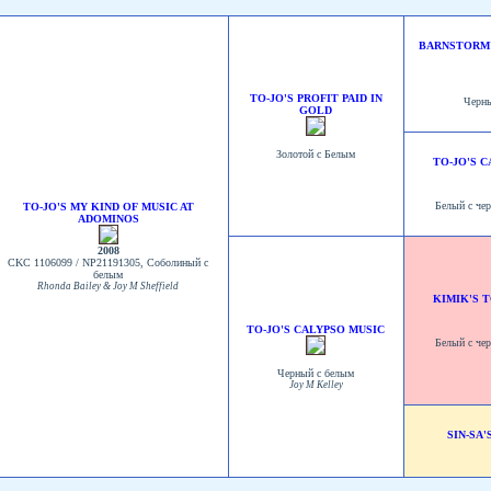
BARNSTORM'
TO-JO'S PROFIT PAID IN
Черны
GOLD
Золотой с Белым
TO-JO'S C
Белый с че
TO-JO'S MY KIND OF MUSIC AT
ADOMINOS
2008
CKC 1106099 / NP21191305, Соболиный с
белым
Rhonda Bailey & Joy M Sheffield
KIMIK'S 
TO-JO'S CALYPSO MUSIC
Белый с че
Черный с белым
Joy M Kelley
SIN-SA'