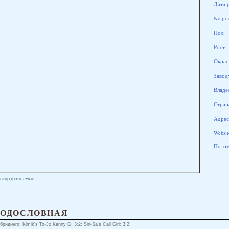
Дата 
No ро
Пол:
Рост:
Окрас
Завод
Владе
Стран
Адрес
Websit
Потомк
втор фото
неизв.
РОДОСЛОВНАЯ
бридинги: Kimik's To-Jo Kenny G: 3:2; Sin-Sa's Call Girl: 3:2;