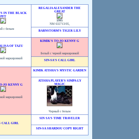
REGALIA ALEXANDER THE
GREAT
S IN THE BLACK
PFT
1995
NM 632713/05,
й с белым
BARNSTORM'S TIGER LILY
KIMIK'S TO-JO KENNY G
ALISA OF TAZU
Белый с черной маркировкой
рной маркировкой
SIN-SA'S CALL GIRL
KIMIK ATISHA'S MYSTIC GARDEN
ATISHA PLAYER'S SIMPA-LY
MAGIC
TO-JO KENNY G
рной маркировкой
Черный с белым
SIN SA'S TIME TRAVELER
S CALL GIRL
SIN-SA SHARDOU COPY RIGHT