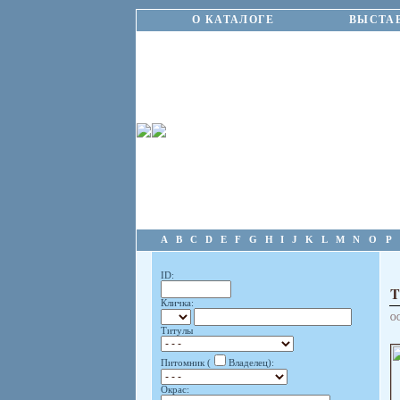
О КАТАЛОГЕ
ВЫСТА
A
B
C
D
E
F
G
H
I
J
K
L
M
N
O
P
ID:
T
Кличка:
О
Титулы
Питомник (
Владелец):
Окрас: