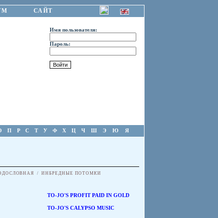
УМ
САЙТ
Имя пользователя:
Пароль:
О
П
Р
С
Т
У
Ф
Х
Ц
Ч
Ш
Э
Ю
Я
ОДОСЛОВНАЯ
/
ИНБРЕДНЫЕ ПОТОМКИ
TO-JO'S PROFIT PAID IN GOLD
TO-JO'S CALYPSO MUSIC