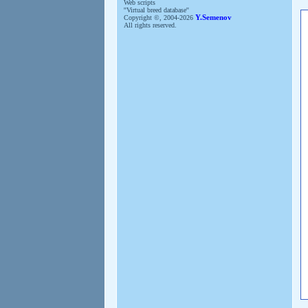
Web scripts
''Virtual breed database''
Copyright ©, 2004-2026
Y.Semenov
All rights reserved.