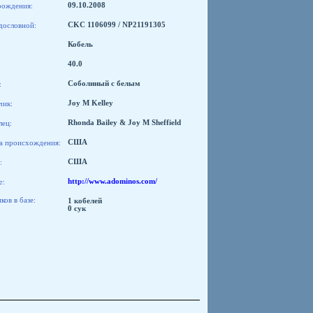
рождения:
09.10.2008
дословной:
CKC 1106099 / NP21191305
Кобель
40.0
:
Соболиный с белым
чик:
Joy M Kelley
лец:
Rhonda Bailey & Joy M Sheffield
а происхождения:
США
:
США
e:
http://www.adominos.com/
ов в базе:
1 кобелей
0 сук