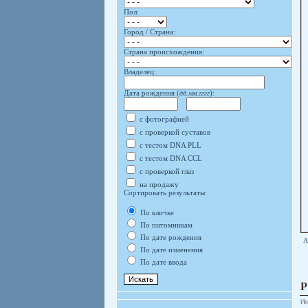
Пол:
Город / Страна:
Страна происхождения:
Владелец:
Дата рождения (
дд.мм.гггг
):
с фотографией
с проверкой суставов
с тестом DNA PLL
с тестом DNA CCL
с проверкой глаз
на продажу
Сортировать результаты:
По кличке
По питомникам
По дате рождения
А
По дате изменения
По дате ввода
Ин