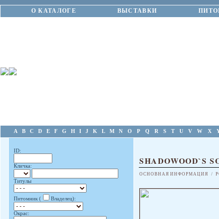
О КАТАЛОГЕ
ВЫСТАВКИ
ПИТО
A
B
C
D
E
F
G
H
I
J
K
L
M
N
O
P
Q
R
S
T
U
V
W
X
ID:
SHADOWOOD`S S
Кличка:
ОСНОВНАЯ ИНФОРМАЦИЯ
/
Р
Титулы
Питомник (
Владелец):
Окрас: