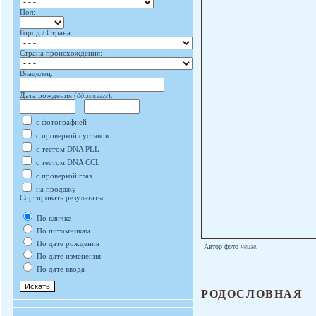
Пол:
Город / Страна:
Страна происхождения:
Владелец:
Дата рождения (
дд.мм.гггг
):
с фотографией
с проверкой суставов
с тестом DNA PLL
с тестом DNA CCL
с проверкой глаз
на продажу
Сортировать результаты:
По кличке
По питомникам
По дате рождения
Автор фото
неизв.
По дате изменения
По дате ввода
РОДОСЛОВНАЯ