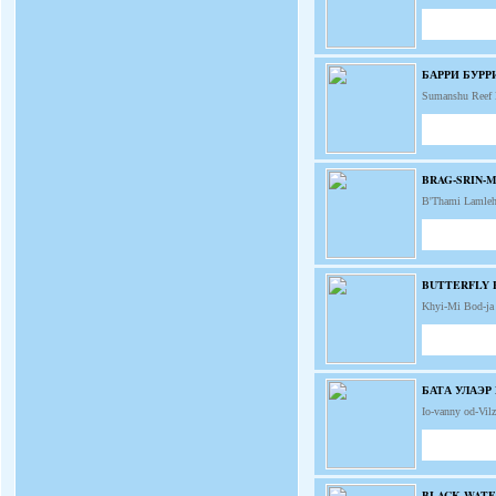
БАРРИ БУРР
Sumanshu Reef
BRAG-SRIN-
B'Thami Lamle
BUTTERFLY 
Khyi-Mi Bod-j
БАТА УЛАЭР
Io-vanny od-Vi
BLACK WATE