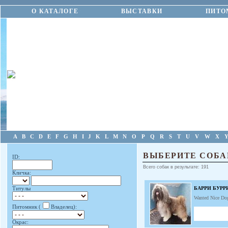
О КАТАЛОГЕ
ВЫСТАВКИ
ПИТО
A
B
C
D
E
F
G
H
I
J
K
L
M
N
O
P
Q
R
S
T
U
V
W
X
ВЫБЕРИТЕ СОБА
ID:
Всего собак в результате: 191
Кличка:
БАРРИ БУР
Титулы
Wanted Nice Do
Питомник (
Владелец):
Окрас: