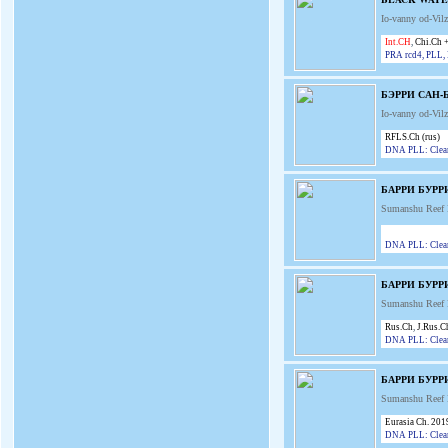
Io-vanny od-Vi
Int.CH
,
Chi.Ch 
PRA rcd4, PLL, 
БЭРРИ САН-
Io-vanny od-Vi
RFLS.Ch (rus)
DNA PLL: Clea
БАРРИ БУРР
Sumanshu Reef
DNA PLL: Clear 
БАРРИ БУР
Sumanshu Reef
Rus.Ch
,
J.Rus.C
DNA PLL: Clear 
БАРРИ БУРР
Sumanshu Reef
Eurasia Ch. 201
DNA PLL: Clear 