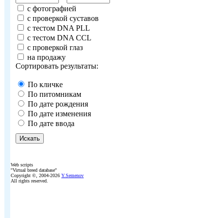
с фотографией
с проверкой суставов
с тестом DNA PLL
с тестом DNA CCL
с проверкой глаз
на продажу
Сортировать результаты:
По кличке
По питомникам
По дате рождения
По дате изменения
По дате ввода
Web scripts
''Virtual breed database''
Copyright ©, 2004-2026
Y.Semenov
All rights reserved.