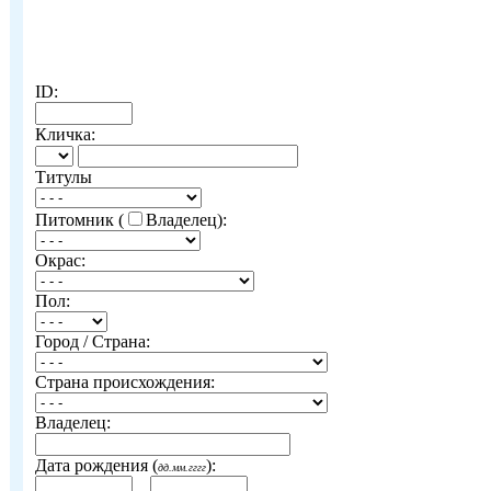
ID:
Кличка:
Титулы
Питомник (
Владелец):
Окрас:
Пол:
Город / Страна:
Страна происхождения:
Владелец:
Дата рождения (
):
дд.мм.гггг