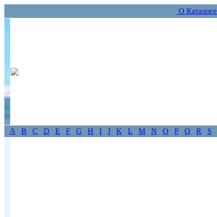
О Каталог
A
B
C
D
E
F
G
H
I
J
K
L
M
N
O
P
Q
R
S