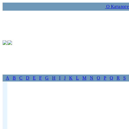
О Каталог
A
B
C
D
E
F
G
H
I
J
K
L
M
N
O
P
Q
R
S