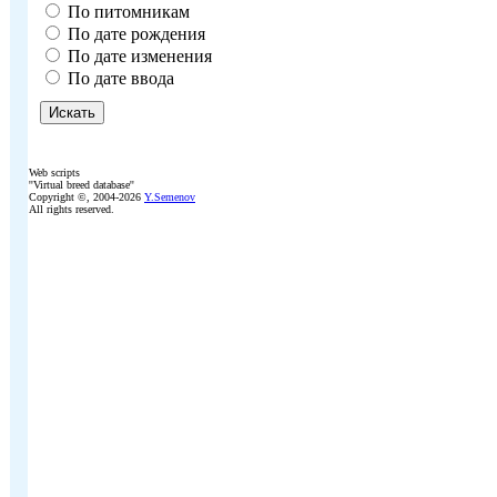
По питомникам
По дате рождения
По дате изменения
По дате ввода
Web scripts
''Virtual breed database''
Copyright ©, 2004-2026
Y.Semenov
All rights reserved.