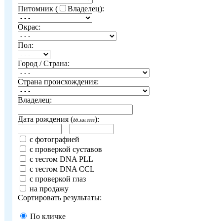
Питомник (
Владелец):
Окрас:
Пол:
Город / Страна:
Страна происхождения:
Владелец:
Дата рождения (
):
дд.мм.гггг
с фотографией
с проверкой суставов
с тестом DNA PLL
с тестом DNA CCL
с проверкой глаз
на продажу
Сортировать результаты:
По кличке