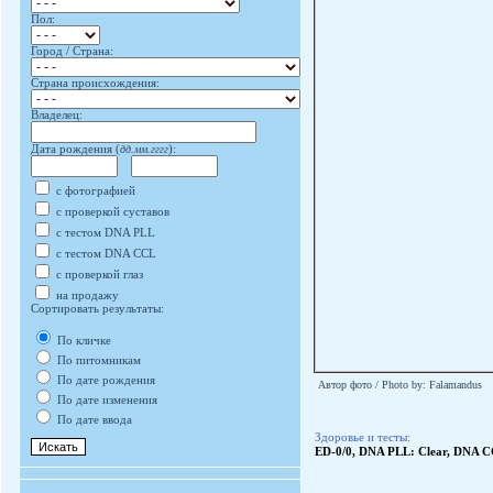
Пол:
Город / Страна:
Страна происхождения:
Владелец:
Дата рождения (
дд.мм.гггг
):
с фотографией
с проверкой суставов
с тестом DNA PLL
с тестом DNA CCL
с проверкой глаз
на продажу
Сортировать результаты:
По кличке
По питомникам
По дате рождения
Автор фото / Photo by: Falamandus
По дате изменения
По дате ввода
Здоровье и тесты:
ED-0/0, DNA PLL: Clear, DNA CC