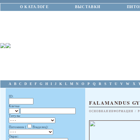
О КАТАЛОГЕ
ВЫСТАВКИ
ПИТО
A
B
C
D
E
F
G
H
I
J
K
L
M
N
O
P
Q
R
S
T
U
V
W
X
ID:
FALAMANDUS G
Кличка:
ОСНОВНАЯ ИНФОРМАЦИЯ
/
Р
Титулы
Питомник (
Владелец):
Окрас: