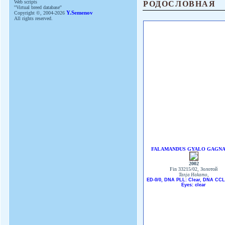
РОДОСЛОВНАЯ
Web scripts
''Virtual breed database''
Copyright ©, 2004-2026
Y.Semenov
All rights reserved.
FALAMANDUS GYALO GAGN
2002
Fin 33215/02, Золотой
,
Tanja Hakamo
ED-0/0, DNA PLL: Clear, DNA CCL:
Eyes: clear