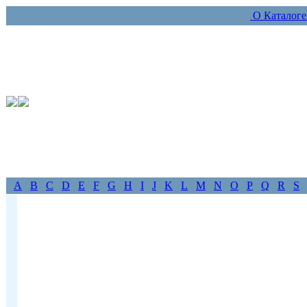
О Каталог
A
B
C
D
E
F
G
H
I
J
K
L
M
N
O
P
Q
R
S