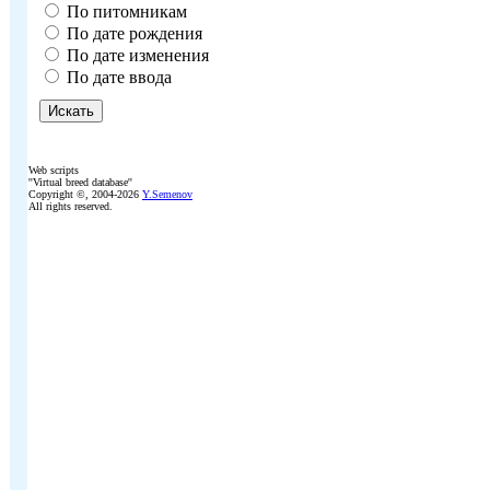
По питомникам
По дате рождения
По дате изменения
По дате ввода
Web scripts
''Virtual breed database''
Copyright ©, 2004-2026
Y.Semenov
All rights reserved.