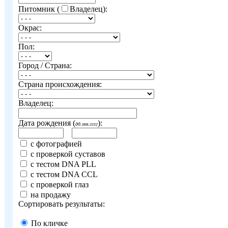
Питомник (
Владелец):
Окрас:
Пол:
Город / Страна:
Страна происхождения:
Владелец:
Дата рождения (
):
дд.мм.гггг
с фотографией
с проверкой суставов
с тестом DNA PLL
с тестом DNA CCL
с проверкой глаз
на продажу
Сортировать результаты:
По кличке