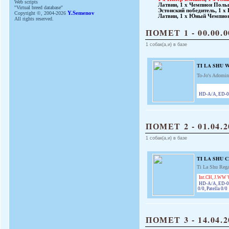
Web scripts
Латвии
,
1 x Чемпион Поль
''Virtual breed database''
Эстонский победитель
,
1 x
Copyright ©, 2004-2026
Y.Semenov
Латвии
,
1 x Юный Чемпио
All rights reserved.
ПОМЕТ 1 - 00.00.0
1 собак(а,и) в базе
TI LA SHU 
To-Jo's Adomin
HD-A/A, ED-0/
ПОМЕТ 2 - 01.04.2
1 собак(а,и) в базе
TI LA SHU 
Ti La Shu Rega
Int.CH
,
J.WW W
HD-A/A, ED-0
0/0, Patella 0/0
ПОМЕТ 3 - 14.04.2