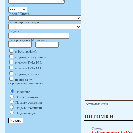
Пол:
Город / Страна:
Страна происхождения:
Владелец:
Дата рождения (
дд.мм.гггг
):
с фотографией
с проверкой суставов
с тестом DNA PLL
с тестом DNA CCL
с проверкой глаз
на продажу
Сортировать результаты:
По кличке
По питомникам
По дате рождения
Автор фото
неизв.
По дате изменения
По дате ввода
ПОТОМКИ
Титулы:
1 x Интерчемпион
,
1 x Юн