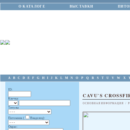
О КАТАЛОГЕ
ВЫСТАВКИ
ПИТО
A
B
C
D
E
F
G
H
I
J
K
L
M
N
O
P
Q
R
S
T
U
V
W
X
ID:
CAVU`S CROSSFI
Кличка:
ОСНОВНАЯ ИНФОРМАЦИЯ
/
Р
Титулы
Питомник (
Владелец):
Окрас: