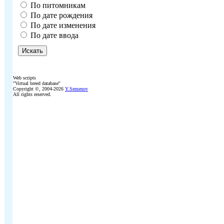
По питомникам
По дате рождения
По дате изменения
По дате ввода
Web scripts
''Virtual breed database''
Copyright ©, 2004-2026
Y.Semenov
All rights reserved.