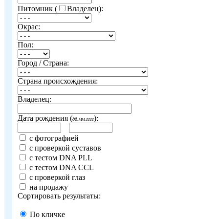
Питомник (
Владелец):
Окрас:
Пол:
Город / Страна:
Страна происхождения:
Владелец:
Дата рождения (
):
дд.мм.гггг
с фотографией
с проверкой суставов
с тестом DNA PLL
с тестом DNA CCL
с проверкой глаз
на продажу
Сортировать результаты:
По кличке