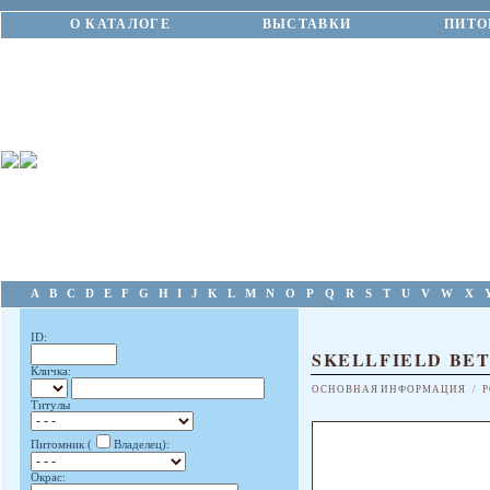
О КАТАЛОГЕ
ВЫСТАВКИ
ПИТО
A
B
C
D
E
F
G
H
I
J
K
L
M
N
O
P
Q
R
S
T
U
V
W
X
ID:
SKELLFIELD BET
Кличка:
ОСНОВНАЯ ИНФОРМАЦИЯ
/
Р
Титулы
Питомник (
Владелец):
Окрас: