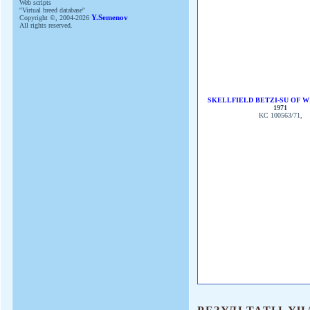
Web scripts
''Virtual breed database''
Copyright ©, 2004-2026
Y.Semenov
All rights reserved.
SKELLFIELD BETZI-SU OF 
1971
KC 100563/71,
РЕЗУЛЬТАТЫ УЧ