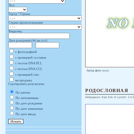
Пол:
Город / Страна:
Страна происхождения:
Владелец:
Дата рождения (
дд.мм.гггг
):
с фотографией
с проверкой суставов
с тестом DNA PLL
с тестом DNA CCL
Автор фото
неизв.
с проверкой глаз
на продажу
Сортировать результаты:
РОДОСЛОВНАЯ
По кличке
Инбридинги: Kala Kah of Lamleh: 3,4:4;
По питомникам
По дате рождения
По дате изменения
По дате ввода