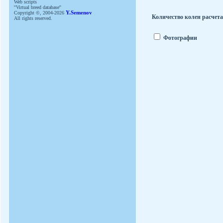
Web scripts
''Virtual breed database''
Copyright ©, 2004-2026
Y.Semenov
Количество колен расчет
All rights reserved.
Фотографии