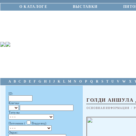
О КАТАЛОГЕ
ВЫСТАВКИ
ПИТО
A
B
C
D
E
F
G
H
I
J
K
L
M
N
O
P
Q
R
S
T
U
V
W
X
ID:
ГОЛДИ АНШУЛА
Кличка:
ОСНОВНАЯ ИНФОРМАЦИЯ
/
Р
Титулы
Питомник (
Владелец):
Окрас: