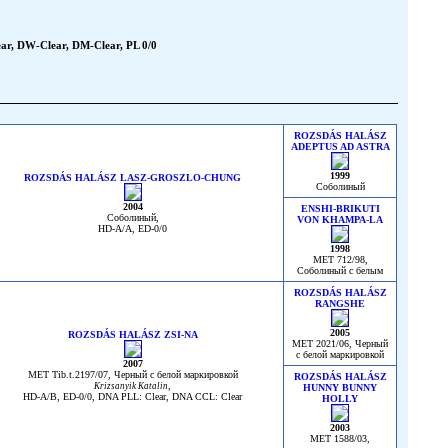
ar, DW-Clear, DM-Clear, PL 0/0
ROZSDÁS HALÁSZ
ADEPTUS AD ASTRA
1999
ROZSDÁS HALÁSZ LASZ-GROSZLO-CHUNG
Соболиный
2004
ENSHI-BRIKUTI
Соболиный,
VON KHAMPA-LA
HD-A/A, ED-0/0
1998
MET 712/98,
Соболиный с белым
ROZSDÁS HALÁSZ
RANGSHE
2005
ROZSDÁS HALÁSZ ZSI-NA
MET 2021/06, Черный
с белой маркировкой
2007
MET Tib.t.2197/07, Черный с белой маркировкой
ROZSDÁS HALÁSZ
,
Krizsanyik Katalin
HUNNY BUNNY
HD-A/B, ED-0/0, DNA PLL: Clear, DNA CCL: Clear
HOLLY
2003
MET 1588/03,