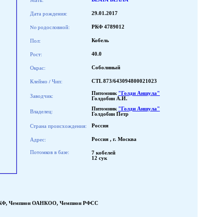
Мать:
Дата рождения:
29.01.2017
No родословной:
РКФ 4789012
Пол:
Кобель
Рост:
40.0
Окрас:
Соболиный
Клеймо / Чип:
CTL 873/643094800021023
Питомник
"Голди Аншула"
Заводчик:
Голдобин А.И.
Питомник
"Голди Аншула"
Владелец:
Голдобин Петр
Страна происхождения:
Россия
Адрес:
Россия , г. Москва
Потомков в базе:
7 кобелей
12 сук
КФ
,
Чемпион ОАНКОО
,
Чемпион РФСС