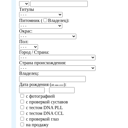
Титулы
Питомник (
Владелец):
Окрас:
Пол:
Город / Страна:
Страна происхождения:
Владелец:
Дата рождения (
):
дд.мм.гггг
с фотографией
с проверкой суставов
с тестом DNA PLL
с тестом DNA CCL
с проверкой глаз
на продажу