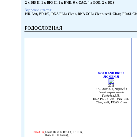
2 x BIS-II, 1 x BIG-II, 1 x КЧК, 6 x CAC, 4 x BOB, 2 x BOS
Здоровье и тесты:
HD-A/A, ED-0/0, DNA PLL: Clear, DNA CCL: Clear, rcd4-Clear, PRA3-Cle
РОДОСЛОВНАЯ
GOLD AND BRILL
JIGMEN-JI
2011
RKF 3084374, Черный с
белой маркировкой
,
Голдобин А.И.
DNA PLL: Clear, DNA CCL:
Clear, rcd4, PRA3: Clear
Breed.Ch
,
Grand Rus.Ch
,
Rus.Ch
,
RKF.Ch
,
OANKOO.Ch (rus)
, ...