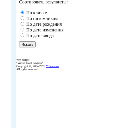
Сортировать результаты:
По кличке
По питомникам
По дате рождения
По дате изменения
По дате ввода
Web scripts
''Virtual breed database''
Copyright ©, 2004-2026
Y.Semenov
All rights reserved.