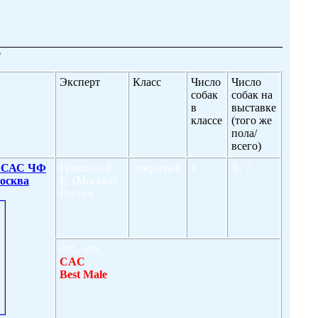
у
Эксперт
Класс
Число
Число
собак
собак на
в
выставке
классе
(того же
пола/
всего)
 САС ЧФ
Гришина Е.
открытый
1
3 / 7
Москва
Е. (Москва)
Россия
001, отл.
CAC
Best Male