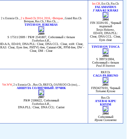
Int.CH
,
Est.Ch
,
Fin.Ch
FALAMANDUS
J`ARA-KI KHAKI
2 x Eurasia Ch.
,
2 x Breed.Ch 2014, 2016, +Ветеран
,
Grand Rus.Ch
2004
Ветеран
,
Rus.Ch
,
J.Rus.Ch
, ...
FIN 35591/05 , Черный
TINTAVON JEREMIAS
подпалый
,
Tanja Hakamo
ED-0/0, DNA PLL:
2009
Clear, DNA CCL: Clear,
S 17511/2009 / РКФ 2541807, Соболиный с белым
Eyes clear
,
Голдобин А.И.
HD-A/A, ED-0/0, DNA PLL: Clear, DNA CCL: Clear, rcd4: Clear,
TINTAVON TOSCA
RA3: Clear, Eyes free, PHTVL-free, Cataract-OK, PPM-free, DW -
Clear, DM - Clear
2004
S 39973/2004,
Соболиный с белым
Paul H Stanton
RKF.Ch
CAGS-PA BRUNO
2001
Vet.WW
,
2 x Eurasia Ch.
,
Rus.Ch
,
RKF.Ch
,
OANKOO.Ch (rus)
, ...
АНШУЛА СОЛНЕЧНЫЙ ЛУЧИК
FIN34270/01, Черный
Татьяна Кузина
2007
Rus.Ch
РКФ 2186622, Соболиный
A’SEBAI KIPU
,
Голдобин А.И.
KHYIM
DNA PLL: Clear, DNA CCL: Carrier
2004
Соболиный
Ирина Симинеева