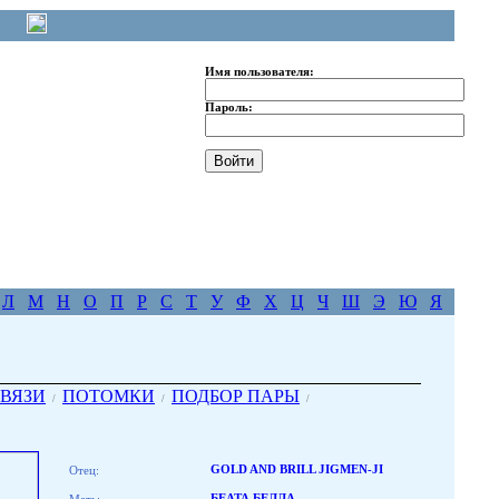
Имя пользователя:
Пароль:
Л
М
Н
О
П
Р
С
Т
У
Ф
Х
Ц
Ч
Ш
Э
Ю
Я
ВЯЗИ
ПОТОМКИ
ПОДБОР ПАРЫ
/
/
/
Отец:
GOLD AND BRILL JIGMEN-JI
БЕАТА БЕЛЛА