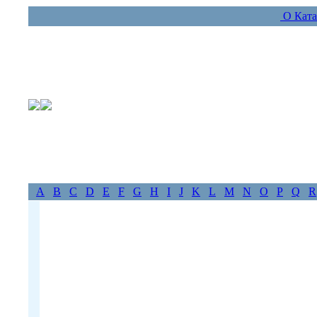
О Ката
A
B
C
D
E
F
G
H
I
J
K
L
M
N
O
P
Q
R