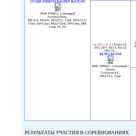
ГОЛДИ АНШУЛА КАСПЕР ЖАЛСАН
2017
РКФ 4789012, Соболиный
,
Голдобин Петр
HD-A/A, ED-0/0, DNA PLL: Clear, DNA CCL:
Clear, rcd4-Clear, PRA3-Clear, DW-Clear, DM-
Clear, PL 0/0
Int.CH C.I.B.
,
3 x Eurasia Ch.
P
2013, 2014
,
Blr.Ch
,
Rus.Ch
,
J.Rus.Ch
, ...
БЕАТА БЕЛЛА
2011
RKF 2989337, Соболиный с
белым
,
Голдобина В.Е.
DNA PLL: Clear
РЕЗУЛЬТАТЫ УЧАСТИЯ В СОРЕВНОВАНИЯХ