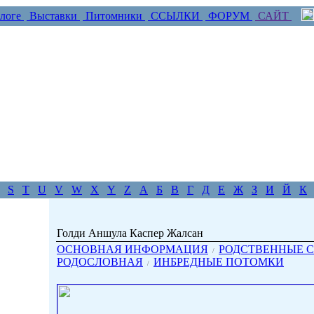
логе
Выставки
Питомники
ССЫЛКИ
ФОРУМ
САЙТ
S
T
U
V
W
X
Y
Z
А
Б
В
Г
Д
Е
Ж
З
И
Й
К
Голди Аншула Каспер Жалсан
ОСНОВНАЯ ИНФОРМАЦИЯ
РОДСТВЕННЫЕ С
/
РОДОСЛОВНАЯ
ИНБРЕДНЫЕ ПОТОМКИ
/