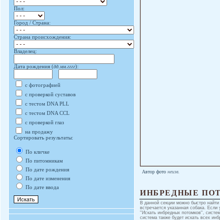
Пол:
Город / Страна:
Страна происхождения:
Владелец:
Дата рождения (
дд.мм.гггг
):
с фотографией
с проверкой суставов
с тестом DNA PLL
с тестом DNA CCL
с проверкой глаз
на продажу
Сортировать результаты:
По кличке
По питомникам
По дате рождения
Автор фото
неизв.
По дате изменения
По дате ввода
ИНБРЕДНЫЕ ПО
В данной секции можно быстро найти
встречается указанная собака. Если 
''Искать инбредных потомков'', систе
система также будет искать всех инб