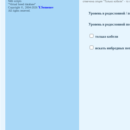
Web scripts
отмечена опция ''Только кобели'' - т
''Virtual breed database''
Copyright ©, 2004-2026
Y.Semenov
All rights reserved.
Уровень в родословной / п
Уровень в родословной по
только кобели
искать инбредных по