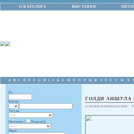
О КАТАЛОГЕ
ВЫСТАВКИ
ПИТО
A
B
C
D
E
F
G
H
I
J
K
L
M
N
O
P
Q
R
S
T
U
V
W
X
ID:
ГОЛДИ АНШУЛА
Кличка:
ОСНОВНАЯ ИНФОРМАЦИЯ
/
Р
Титулы
Питомник (
Владелец):
Окрас: