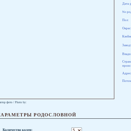
Дата 
No ро
Пол:
Окрас
Клейм
Завод
Владе
Стран
проис
Адрес
Потомк
втор фото / Photo by:
ПАРАМЕТРЫ РОДОСЛОВНОЙ
Количество колен: