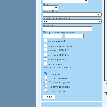
Пол:
Город / Страна:
Страна происхождения:
Владелец:
Дата рождения (
дд.мм.гггг
):
с фотографией
с проверкой суставов
с тестом DNA PLL
с тестом DNA CCL
с проверкой глаз
на продажу
Сортировать результаты:
По кличке
По питомникам
По дате рождения
А
По дате изменения
По дате ввода