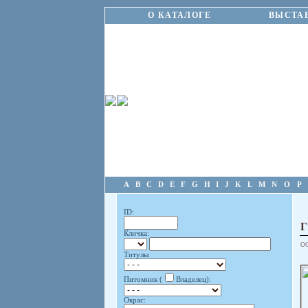
О КАТАЛОГЕ
ВЫСТА
A
B
C
D
E
F
G
H
I
J
K
L
M
N
O
P
ID:
Кличка:
О
Титулы
Питомник (
Владелец):
Окрас: