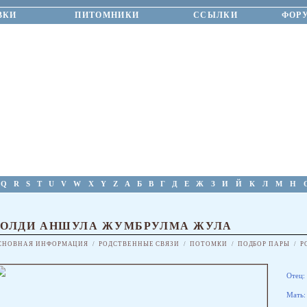
ВКИ
ПИТОМНИКИ
ССЫЛКИ
ФОР
Q
R
S
T
U
V
W
X
Y
Z
А
Б
В
Г
Д
Е
Ж
З
И
Й
К
Л
М
Н
ГОЛДИ АНШУЛА ЖУМБРУЛМА ЖУЛА
СНОВНАЯ ИНФОРМАЦИЯ
/
РОДСТВЕННЫЕ СВЯЗИ
/
ПОТОМКИ
/
ПОДБОР ПАРЫ
/
Р
Отец:
Мать: