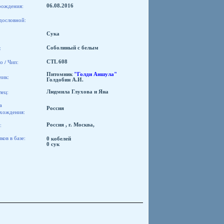
рождения:
06.08.2016
дословной:
Сука
:
Соболиный с белым
о / Чип:
CTL 608
Питомник
"Голди Аншула"
чик:
Голдобин А.И.
лец:
Людмила Глухова и Яна
а
Россия
хождения:
:
Россия , г. Москва,
ов в базе:
0 кобелей
0 сук