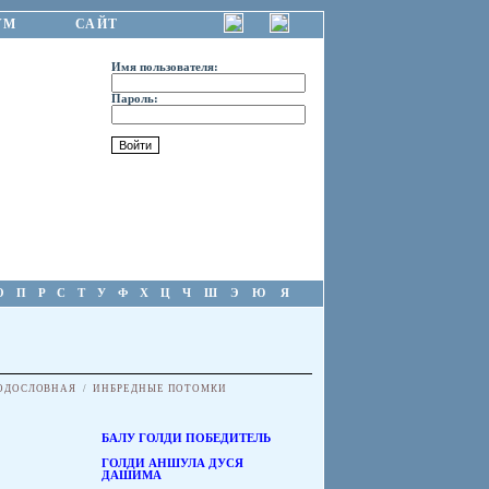
УМ
САЙТ
Имя пользователя:
Пароль:
О
П
Р
С
Т
У
Ф
Х
Ц
Ч
Ш
Э
Ю
Я
ОДОСЛОВНАЯ
/
ИНБРЕДНЫЕ ПОТОМКИ
БАЛУ ГОЛДИ ПОБЕДИТЕЛЬ
ГОЛДИ АНШУЛА ДУСЯ
ДАШИМА