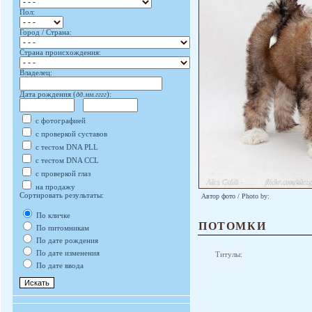
Пол:
Город / Страна:
Страна происхождения:
Владелец:
Дата рождения (
дд.мм.гггг
):
с фотографией
с проверкой суставов
с тестом DNA PLL
с тестом DNA CCL
с проверкой глаз
на продажу
Сортировать результаты:
Автор фото / Photo by:
По кличке
ПОТОМКИ
По питомникам
По дате рождения
По дате изменения
Титулы:
По дате ввода