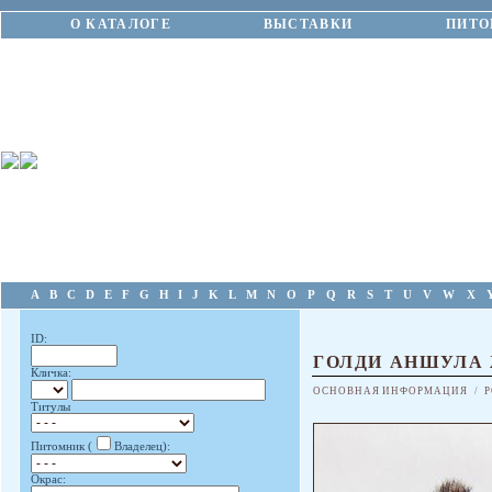
О КАТАЛОГЕ
ВЫСТАВКИ
ПИТО
A
B
C
D
E
F
G
H
I
J
K
L
M
N
O
P
Q
R
S
T
U
V
W
X
ID:
ГОЛДИ АНШУЛА
Кличка:
ОСНОВНАЯ ИНФОРМАЦИЯ
/
Р
Титулы
Питомник (
Владелец):
Окрас: