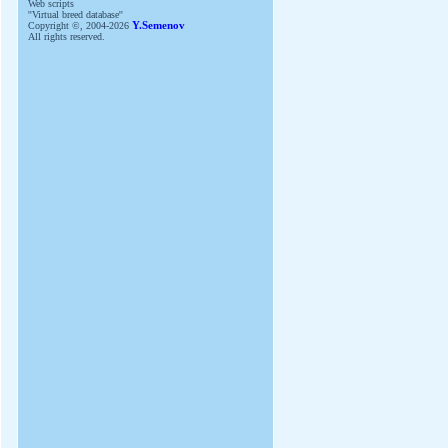
Web scripts
''Virtual breed database''
Copyright ©, 2004-2026
Y.Semenov
All rights reserved.