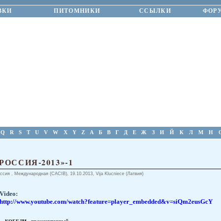
ВКИ
ПИТОМНИКИ
ССЫЛКИ
ФОР
Q
R
S
T
U
V
W
X
Y
Z
А
Б
В
Г
Д
Е
Ж
З
И
Й
К
Л
М
Н
РОССИЯ-2013»-1
ссия , Международная (CACIB), 19.10.2013, Vija Klucniece (Латвия)
Video:
http://www.youtube.com/watch?feature=player_embedded&v=siQm2eusGcY