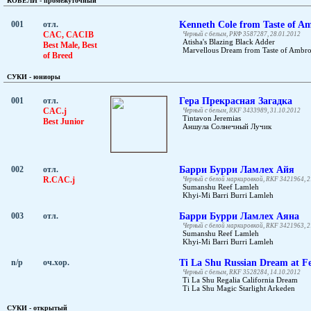
КОБЕЛИ - промежуточный
001
отл.
Kenneth Cole from Taste of A
CAC, CACIB
Черный с белым, РКФ 3587287, 28.01.2012
Atisha's Blazing Black Adder
Best Male, Best
Marvellous Dream from Taste of Ambro
of Breed
СУКИ - юниоры
001
отл.
Гера Прекрасная Загадка
CAC.j
Черный с белым, RKF 3433989, 31.10.2012
Tintavon Jeremias
Best Junior
Аншула Солнечный Лучик
002
отл.
Барри Бурри Ламлех Айя
R.CAC.j
Черный с белой маркировкой, RKF 3421964, 2
Sumanshu Reef Lamleh
Khyi-Mi Barri Burri Lamleh
003
отл.
Барри Бурри Ламлех Аяна
Черный с белой маркировкой, RKF 3421963, 2
Sumanshu Reef Lamleh
Khyi-Mi Barri Burri Lamleh
n/p
оч.хор.
Ti La Shu Russian Dream at Fe
Черный с белым, RKF 3528284, 14.10.2012
Ti La Shu Regalia California Dream
Ti La Shu Magic Starlight Arkeden
СУКИ - открытый