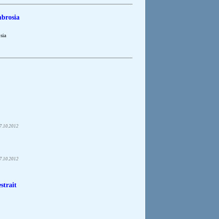
mbrosia
sia
7.10.2012
7.10.2012
strait