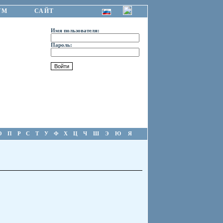
УМ
САЙТ
Имя пользователя:
Пароль:
О
П
Р
С
Т
У
Ф
Х
Ц
Ч
Ш
Э
Ю
Я