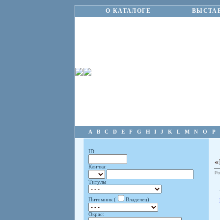
О КАТАЛОГЕ
ВЫСТА
A
B
C
D
E
F
G
H
I
J
K
L
M
N
O
P
ID:
«
Кличка:
Ро
Титулы
Питомник (
Владелец):
Окрас: