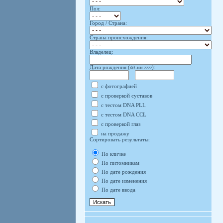
Пол:
Город / Страна:
Страна происхождения:
Владелец:
Дата рождения (
дд.мм.гггг
):
с фотографией
с проверкой суставов
с тестом DNA PLL
с тестом DNA CCL
с проверкой глаз
на продажу
Сортировать результаты:
По кличке
По питомникам
По дате рождения
По дате изменения
По дате ввода