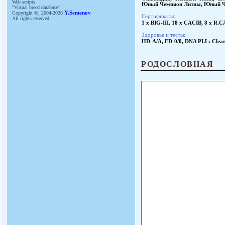
Web scripts
Юный Чемпион Литвы
,
Юный Ч
''Virtual breed database''
Copyright ©, 2004-2026
Y.Semenov
Сертификаты:
All rights reserved.
1 x BIG-III, 18 x CACIB, 8 x R.C
Здоровье и тесты:
HD-A/A, ED-0/0, DNA PLL: Clea
РОДОСЛОВНАЯ