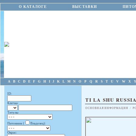
О КАТАЛОГЕ
ВЫСТАВКИ
ПИТО
A
B
C
D
E
F
G
H
I
J
K
L
M
N
O
P
Q
R
S
T
U
V
W
X
ID:
TI LA SHU RUSS
Кличка:
ОСНОВНАЯ ИНФОРМАЦИЯ
/
Р
Титулы
Питомник (
Владелец):
Окрас: