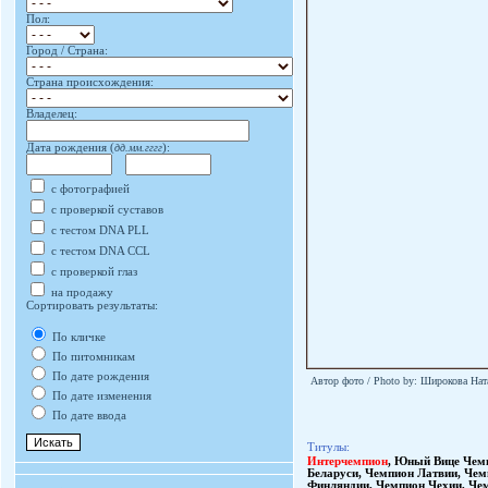
Пол:
Город / Страна:
Страна происхождения:
Владелец:
Дата рождения (
дд.мм.гггг
):
с фотографией
с проверкой суставов
с тестом DNA PLL
с тестом DNA CCL
с проверкой глаз
на продажу
Сортировать результаты:
По кличке
По питомникам
По дате рождения
Автор фото / Photo by: Широкова Нат
По дате изменения
По дате ввода
Титулы:
Интерчемпион
,
Юный Вице Чемп
Беларуси
,
Чемпион Латвии
,
Чем
Финляндии
,
Чемпион Чехии
,
Че