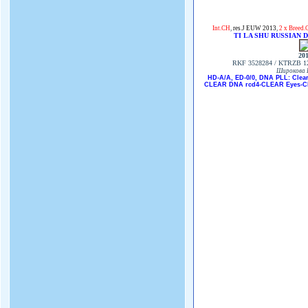
Int.CH
,
res.J EUW 2013
,
2 x Breed.
TI LA SHU RUSSIAN 
20
RKF 3528284 / KTRZB 12
Широкова 
HD-A/A, ED-0/0, DNA PLL: Clea
CLEAR DNA rcd4-CLEAR Eyes-CLE