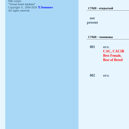
Web scripts
''Virtual breed database''
Copyright ©, 2004-2026
Y.Semenov
СУКИ - открытый
All rights reserved.
not
present
СУКИ - чемпионы
001
отл.
CAC, CACIB
Best Female,
Best of Breed
002
отл.