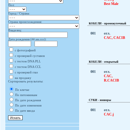
Best Male
Пол:
Город / Страна:
Страна происхождения:
КОБЕЛИ - промежуточный
Владелец:
001
отл.
CAC, CACIB
Дата рождения (
дд.мм.гггг
):
с фотографией
с проверкой суставов
с тестом DNA PLL
КОБЕЛИ - открытый
с тестом DNA CCL
001
отл.
с проверкой глаз
CAC,
на продажу
R.CACIB
Сортировать результаты:
По кличке
По питомникам
СУКИ - юниоры
По дате рождения
По дате изменения
001
отл.
По дате ввода
CAC.j