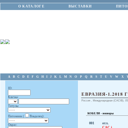
О КАТАЛОГЕ
ВЫСТАВКИ
ПИТО
A
B
C
D
E
F
G
H
I
J
K
L
M
N
O
P
Q
R
S
T
U
V
W
X
ID:
ЕВРАЗИЯ-1.2018
Кличка:
Россия , Международная (CACIB), 05.
Титулы
КОБЕЛИ - юниоры
Питомник (
Владелец):
001
отл.
Окрас:
CAC.j