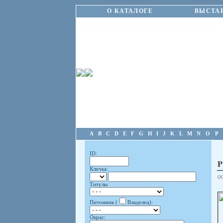
О КАТАЛОГЕ
ВЫСТА
A
B
C
D
E
F
G
H
I
J
K
L
M
N
O
P
ID:
Кличка:
О
Титулы
Питомник (
Владелец):
Окрас: