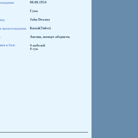
рождения:
00.00.1954
Сука
лец:
John Downey
а происхождения:
Китай(Тибет)
:
Англия, импорт абориген.
ов в базе:
4 кобелей
4 сук