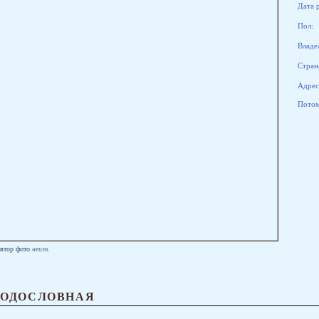
Дата 
Пол:
Владе
Стран
Адрес
Потомк
втор фото
неизв.
РОДОСЛОВНАЯ