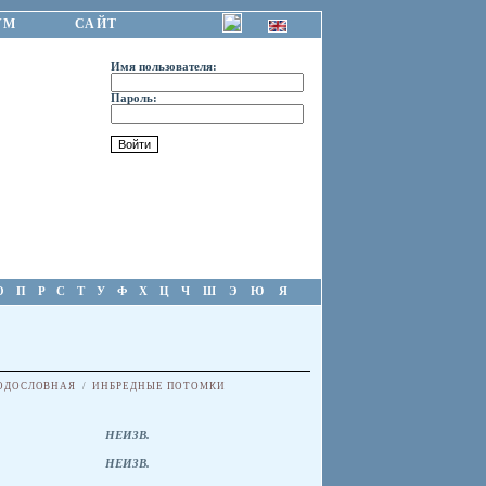
УМ
САЙТ
Имя пользователя:
Пароль:
О
П
Р
С
Т
У
Ф
Х
Ц
Ч
Ш
Э
Ю
Я
ОДОСЛОВНАЯ
/
ИНБРЕДНЫЕ ПОТОМКИ
НЕИЗВ.
НЕИЗВ.