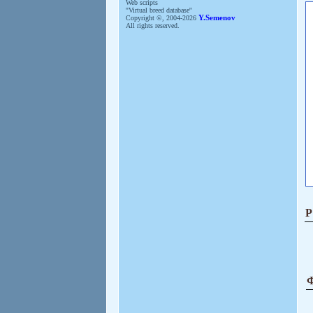
Web scripts
''Virtual breed database''
Copyright ©, 2004-2026
Y.Semenov
All rights reserved.