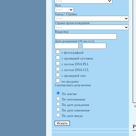
Пол:
Город / Страна:
Страна происхождения:
Владелец:
Дата рождения (
дд.мм.гггг
):
с фотографией
с проверкой суставов
с тестом DNA PLL
с тестом DNA CCL
с проверкой глаз
на продажу
Сортировать результаты:
По кличке
По питомникам
По дате рождения
А
По дате изменения
По дате ввода