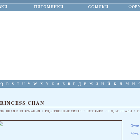
ВКИ
ПИТОМНИКИ
ССЫЛКИ
ФОР
Q
R
S
T
U
V
W
X
Y
Z
А
Б
В
Г
Д
Е
Ж
З
И
Й
К
Л
М
Н
PRINCESS CHAN
СНОВНАЯ ИНФОРМАЦИЯ
/
РОДСТВЕННЫЕ СВЯЗИ
/
ПОТОМКИ
/
ПОДБОР ПАРЫ
/
Р
Отец:
Мать: