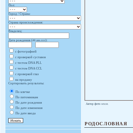
Пол:
Город / Страна:
Страна происхождения:
Владелец:
Дата рождения (
дд.мм.гггг
):
с фотографией
с проверкой суставов
с тестом DNA PLL
с тестом DNA CCL
с проверкой глаз
на продажу
Сортировать результаты:
По кличке
По питомникам
По дате рождения
Автор фото
неизв.
По дате изменения
По дате ввода
РОДОСЛОВНАЯ