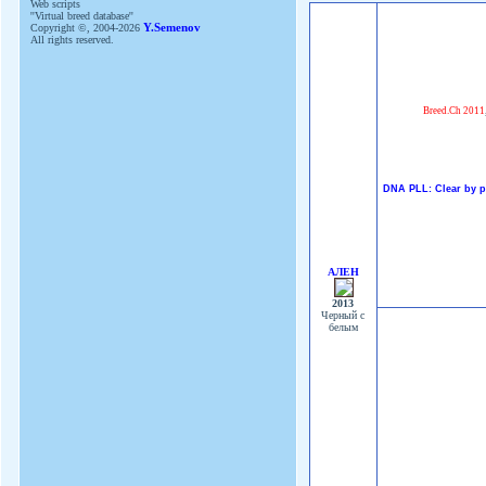
Web scripts
''Virtual breed database''
Copyright ©, 2004-2026
Y.Semenov
All rights reserved.
Breed.Ch 2011
DNA PLL: Clear by p
АЛЕН
2013
Черный с
белым