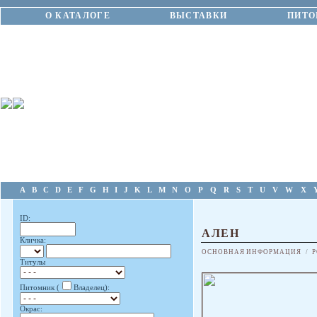
О КАТАЛОГЕ
ВЫСТАВКИ
ПИТО
A
B
C
D
E
F
G
H
I
J
K
L
M
N
O
P
Q
R
S
T
U
V
W
X
ID:
АЛЕН
Кличка:
ОСНОВНАЯ ИНФОРМАЦИЯ
/
Р
Титулы
Питомник (
Владелец):
Окрас: