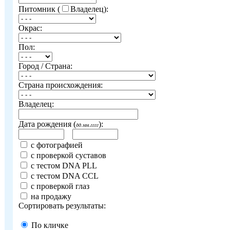
Питомник (
Владелец):
Окрас:
Пол:
Город / Страна:
Страна происхождения:
Владелец:
Дата рождения (
):
дд.мм.гггг
с фотографией
с проверкой суставов
с тестом DNA PLL
с тестом DNA CCL
с проверкой глаз
на продажу
Сортировать результаты:
По кличке