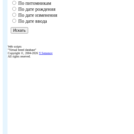
По питомникам
По дате рождения
По дате изменения
По дате ввода
Web scripts
''Virtual breed database''
Copyright ©, 2004-2026
Y.Semenov
All rights reserved.