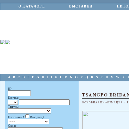
О КАТАЛОГЕ
ВЫСТАВКИ
ПИТО
A
B
C
D
E
F
G
H
I
J
K
L
M
N
O
P
Q
R
S
T
U
V
W
X
ID:
TSANGPO ERIDAN
Кличка:
ОСНОВНАЯ ИНФОРМАЦИЯ
/
Р
Титулы
Питомник (
Владелец):
Окрас: