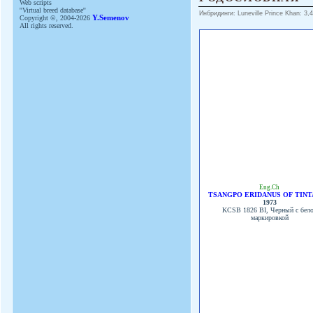
Web scripts
''Virtual breed database''
Инбридинги: Luneville Prince Khan: 3,4:
Copyright ©, 2004-2026
Y.Semenov
All rights reserved.
Eng.Ch
TSANGPO ERIDANUS OF TIN
1973
KCSB 1826 BI, Черный с бел
маркировкой