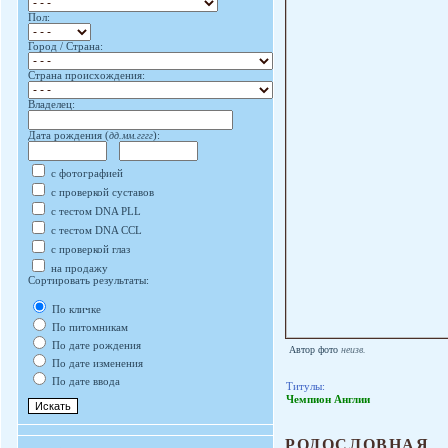
Пол:
Город / Страна:
Страна происхождения:
Владелец:
Дата рождения (
дд.мм.гггг
):
с фотографией
с проверкой суставов
с тестом DNA PLL
с тестом DNA CCL
с проверкой глаз
на продажу
Сортировать результаты:
По кличке
По питомникам
По дате рождения
Автор фото
неизв.
По дате изменения
По дате ввода
Титулы:
Чемпион Англии
РОДОСЛОВНАЯ