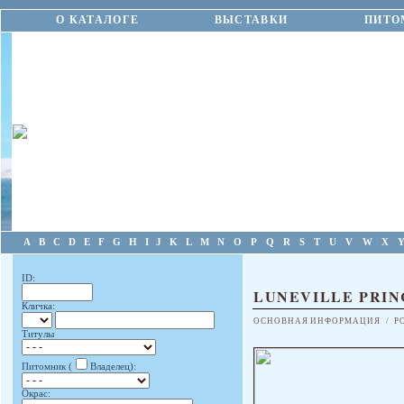
О КАТАЛОГЕ
ВЫСТАВКИ
ПИТО
A
B
C
D
E
F
G
H
I
J
K
L
M
N
O
P
Q
R
S
T
U
V
W
X
ID:
LUNEVILLE PRIN
Кличка:
ОСНОВНАЯ ИНФОРМАЦИЯ
/
Р
Титулы
Питомник (
Владелец):
Окрас: