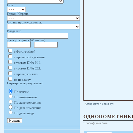
Пол:
Город / Страна:
Страна происхождения:
Владелец:
Дата рождения (
дд.мм.гггг
):
с фотографией
с проверкой суставов
с тестом DNA PLL
с тестом DNA CCL
с проверкой глаз
на продажу
Сортировать результаты:
По кличке
По питомникам
По дате рождения
Автор фото / Photo by:
По дате изменения
По дате ввода
ОДНОПОМЕТНИК
1 собак(а,и) в базе