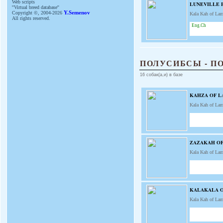
Web scripts
LUNEVILLE 
''Virtual breed database''
Copyright ©, 2004-2026
Y.Semenov
Kala Kah of La
All rights reserved.
Eng.Ch
ПОЛУСИБСЫ - П
16 собак(а,и) в базе
KAHZA OF 
Kala Kah of La
ZAZAKAH O
Kala Kah of La
KALAKALA 
Kala Kah of La