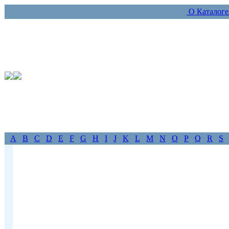
О Каталог
A
B
C
D
E
F
G
H
I
J
K
L
M
N
O
P
Q
R
S