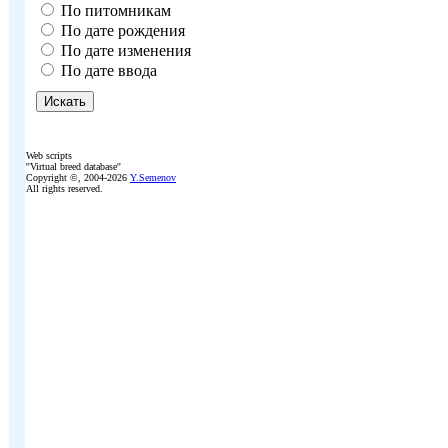
По питомникам
По дате рождения
По дате изменения
По дате ввода
Web scripts
''Virtual breed database''
Copyright ©, 2004-2026
Y.Semenov
All rights reserved.