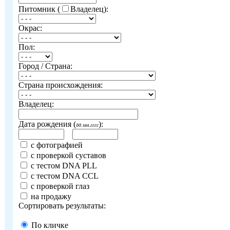
Питомник (
Владелец):
Окрас:
Пол:
Город / Страна:
Страна происхождения:
Владелец:
Дата рождения (
):
дд.мм.гггг
с фотографией
с проверкой суставов
с тестом DNA PLL
с тестом DNA CCL
с проверкой глаз
на продажу
Сортировать результаты:
По кличке