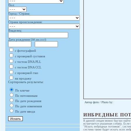
Пол:
Город / Страна:
Страна происхождения:
Владелец:
Дата рождения (
дд.мм.гггг
):
с фотографией
с проверкой суставов
с тестом DNA PLL
с тестом DNA CCL
с проверкой глаз
на продажу
Сортировать результаты:
По кличке
По питомникам
По дате рождения
Автор фото / Photo by:
По дате изменения
По дате ввода
ИНБРЕДНЫЕ ПО
В данной секции можно быстро найти
встречается указанная собака. Если 
''Искать инбредных потомков'', систе
система также будет искать всех инб