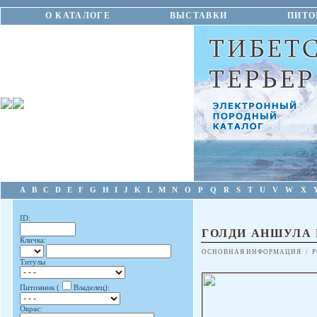
О КАТАЛОГЕ
ВЫСТАВКИ
ПИТО
A
B
C
D
E
F
G
H
I
J
K
L
M
N
O
P
Q
R
S
T
U
V
W
X
ID:
ГОЛДИ АНШУЛА
Кличка:
ОСНОВНАЯ ИНФОРМАЦИЯ
/
Р
Титулы
Питомник (
Владелец):
Окрас: