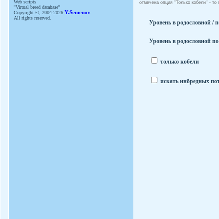
Web scripts
отмечена опция ''Только кобели'' - т
''Virtual breed database''
Copyright ©, 2004-2026
Y.Semenov
All rights reserved.
Уровень в родословной / п
Уровень в родословной по
только кобели
искать инбредных по