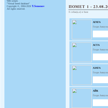
Web scripts
''Virtual breed database''
ПОМЕТ 1 - 23.08.2
Copyright ©, 2004-2026
Y.Semenov
All rights reserved.
6 собак(а,и) в базе
АГАТА
Голди Аншула
АСТА
Голди Аншула
АЗАТА
Голди Аншула
АЙК
Голди Аншула