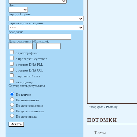
Пол:
Город / Страна:
Страна происхождения:
Владелец:
Дата рождения (
дд.мм.гггг
):
с фотографией
с проверкой суставов
с тестом DNA PLL
с тестом DNA CCL
с проверкой глаз
на продажу
Сортировать результаты:
По кличке
По питомникам
По дате рождения
Автор фото / Photo by:
По дате изменения
По дате ввода
ПОТОМКИ
Титулы: