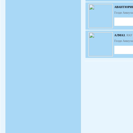
АВАНТЮРИ
Голди Аншула
АЛМАЗ
, RKF
Голди Аншула