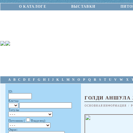
О КАТАЛОГЕ
ВЫСТАВКИ
ПИТО
A
B
C
D
E
F
G
H
I
J
K
L
M
N
O
P
Q
R
S
T
U
V
W
X
ID:
ГОЛДИ АНШУЛА
Кличка:
ОСНОВНАЯ ИНФОРМАЦИЯ
/
Р
Титулы
Питомник (
Владелец):
Окрас: