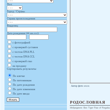
Пол:
Город / Страна:
Страна происхождения:
Владелец:
Дата рождения (
дд.мм.гггг
):
с фотографией
с проверкой суставов
с тестом DNA PLL
с тестом DNA CCL
с проверкой глаз
на продажу
Сортировать результаты:
По кличке
По питомникам
По дате рождения
Автор фото
неизв.
По дате изменения
По дате ввода
РОДОСЛОВНАЯ
Инбридинги: Bex Tiger Paw of Regalia: 