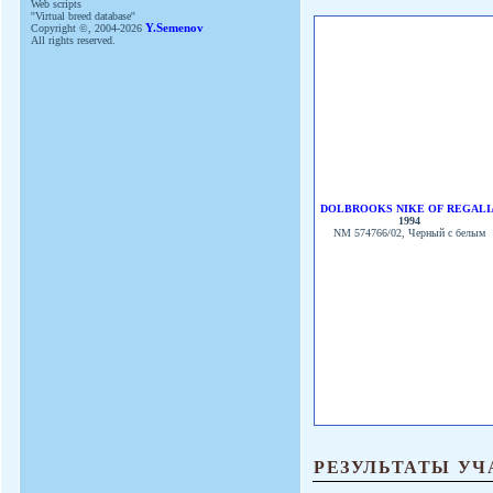
Web scripts
''Virtual breed database''
Copyright ©, 2004-2026
Y.Semenov
All rights reserved.
DOLBROOKS NIKE OF REGALI
1994
NM 574766/02, Черный с белым
РЕЗУЛЬТАТЫ УЧ