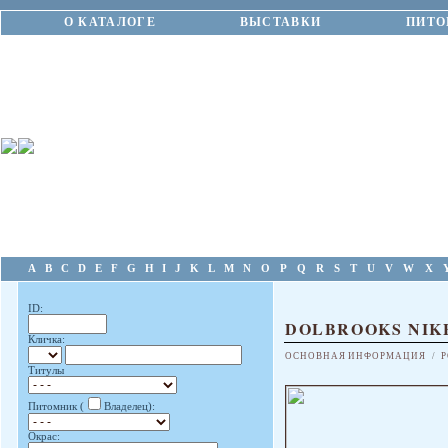
О КАТАЛОГЕ
ВЫСТАВКИ
ПИТО
A
B
C
D
E
F
G
H
I
J
K
L
M
N
O
P
Q
R
S
T
U
V
W
X
ID:
DOLBROOKS NIK
Кличка:
ОСНОВНАЯ ИНФОРМАЦИЯ
/
Р
Титулы
Питомник (
Владелец):
Окрас: