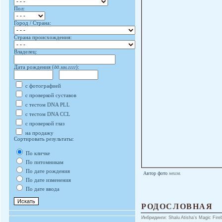
Пол:
Город / Страна:
Страна происхождения:
Владелец:
Дата рождения (
дд.мм.гггг
):
с фотографией
с проверкой суставов
с тестом DNA PLL
с тестом DNA CCL
с проверкой глаз
на продажу
Сортировать результаты:
По кличке
По питомникам
По дате рождения
Автор фото
неизв.
По дате изменения
По дате ввода
РОДОСЛОВНАЯ
Инбридинги: Shalu Atisha's Magic Firebi