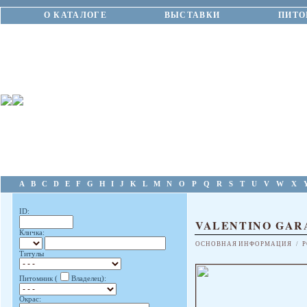
О КАТАЛОГЕ
ВЫСТАВКИ
ПИТО
A
B
C
D
E
F
G
H
I
J
K
L
M
N
O
P
Q
R
S
T
U
V
W
X
ID:
VALENTINO GAR
Кличка:
ОСНОВНАЯ ИНФОРМАЦИЯ
/
Р
Титулы
Питомник (
Владелец):
Окрас: