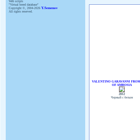
Web scripts
''Virtual breed database''
Copyright ©, 2004-2026
Y.Semenov
All rights reserved.
VALENTINO GARAVANNI FROM
OF AMROSIA
2012
Черный с белым