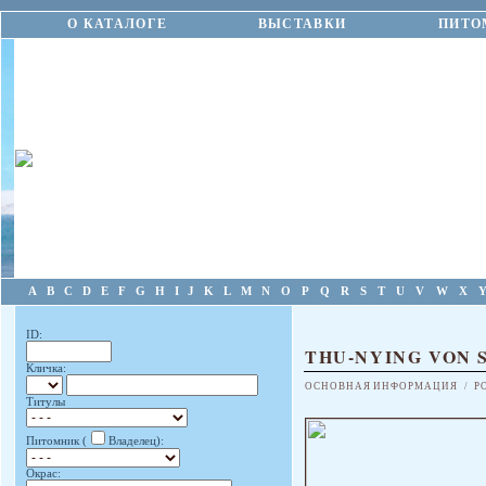
О КАТАЛОГЕ
ВЫСТАВКИ
ПИТО
A
B
C
D
E
F
G
H
I
J
K
L
M
N
O
P
Q
R
S
T
U
V
W
X
ID:
THU-NYING VON 
Кличка:
ОСНОВНАЯ ИНФОРМАЦИЯ
/
Р
Титулы
Питомник (
Владелец):
Окрас: