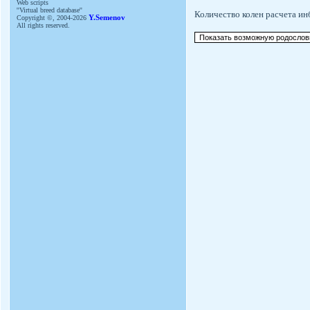
Web scripts
''Virtual breed database''
Количество колен расчета и
Copyright ©, 2004-2026
Y.Semenov
All rights reserved.