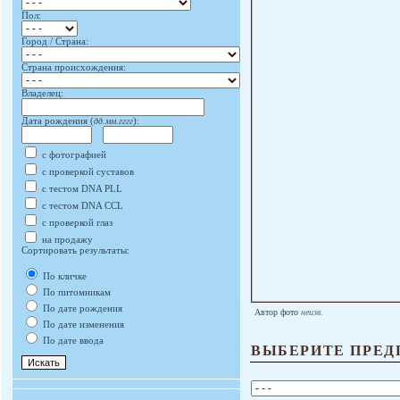
Пол:
Город / Страна:
Страна происхождения:
Владелец:
Дата рождения (
дд.мм.гггг
):
с фотографией
с проверкой суставов
с тестом DNA PLL
с тестом DNA CCL
с проверкой глаз
на продажу
Сортировать результаты:
По кличке
По питомникам
По дате рождения
Автор фото
неизв.
По дате изменения
По дате ввода
ВЫБЕРИТЕ ПРЕД