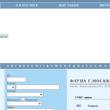
О КАТАЛОГЕ
ВЫСТАВКИ
ПИТО
A
B
C
D
E
F
G
H
I
J
K
L
M
N
O
P
Q
R
S
T
U
V
W
X
ID:
ФАУНА Г.МОСКВ
Кличка:
Россия , Всероссийская (CAC), 25.05.
Титулы
СУКИ - щенки
Питомник (
Владелец):
001
б.персп.
Окрас: