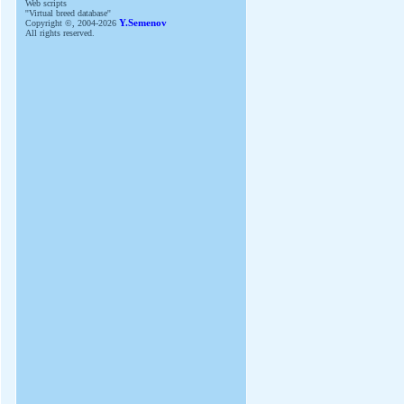
Web scripts
''Virtual breed database''
Copyright ©, 2004-2026
Y.Semenov
All rights reserved.