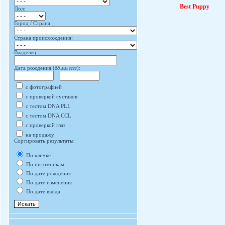
Best Puppy
Пол:
Город / Страна:
Страна происхождения:
Владелец:
Дата рождения (
дд.мм.гггг
):
с фотографией
с проверкой суставов
с тестом DNA PLL
с тестом DNA CCL
с проверкой глаз
на продажу
Сортировать результаты:
По кличке
По питомникам
По дате рождения
По дате изменения
По дате ввода