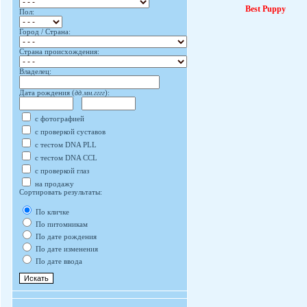
Best Puppy
Пол:
Город / Страна:
Страна происхождения:
Владелец:
Дата рождения (
дд.мм.гггг
):
с фотографией
с проверкой суставов
с тестом DNA PLL
с тестом DNA CCL
с проверкой глаз
на продажу
Сортировать результаты:
По кличке
По питомникам
По дате рождения
По дате изменения
По дате ввода