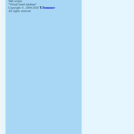
Web scripts
''Virtual breed database''
Copyright ©, 2004-2026
Y.Semenov
All rights reserved.