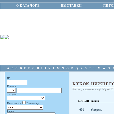
О КАТАЛОГЕ
ВЫСТАВКИ
ПИТО
A
B
C
D
E
F
G
H
I
J
K
L
M
N
O
P
Q
R
S
T
U
V
W
X
ID:
КУБОК НИЖНЕГО
Кличка:
Россия , Национальная (CAC), 01.05.
Титулы
КОБЕЛИ - щенки
Питомник (
Владелец):
001
б.персп.
Окрас: