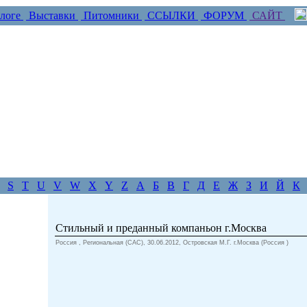
логе
Выставки
Питомники
ССЫЛКИ
ФОРУМ
САЙТ
S
T
U
V
W
X
Y
Z
А
Б
В
Г
Д
Е
Ж
З
И
Й
К
Стильный и преданный компаньон г.Москва
Россия , Региональная (CAC), 30.06.2012, Островская М.Г. г.Москва (Россия )