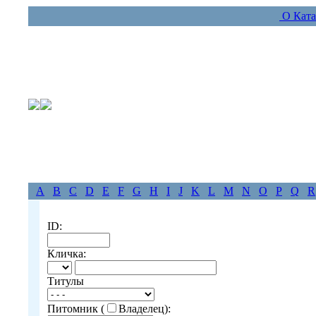
О Ката
A
B
C
D
E
F
G
H
I
J
K
L
M
N
O
P
Q
R
ID:
Кличка:
Титулы
Питомник (
Владелец):