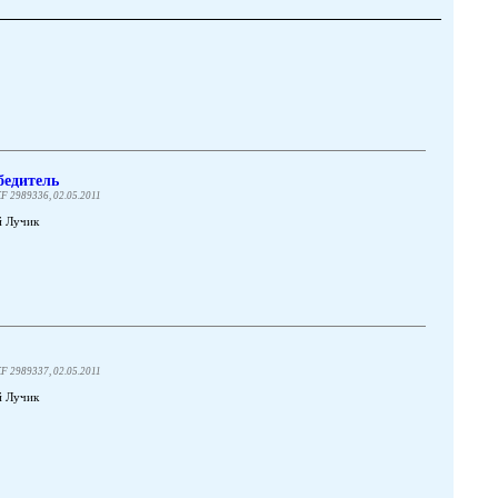
бедитель
F 2989336, 02.05.2011
й Лучик
F 2989337, 02.05.2011
й Лучик