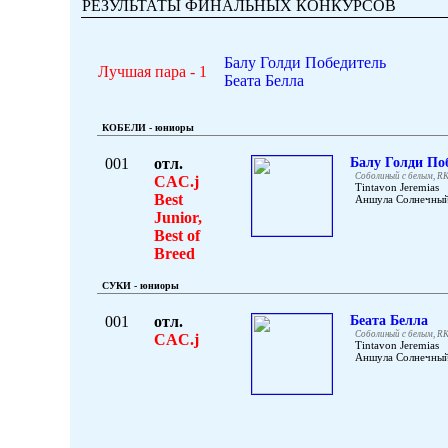
РЕЗУЛЬТАТЫ ФИНАЛЬНЫХ КОНКУРСОВ
Балу Голди Победитель
Лучшая пара - 1
Беата Белла
КОБЕЛИ - юниоры
001
отл.
Балу Голди По
Соболиный с белым, RK
CAC.j
Tintavon Jeremias
Best
Аншула Солнечны
Junior,
Best of
Breed
СУКИ - юниоры
001
отл.
Беата Белла
Соболиный с белым, RK
CAC.j
Tintavon Jeremias
Аншула Солнечны