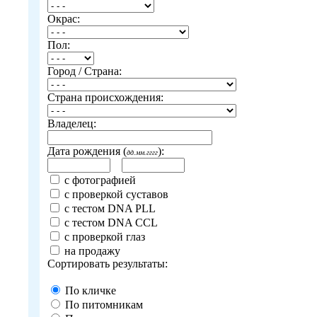
Окрас:
Пол:
Город / Страна:
Страна происхождения:
Владелец:
Дата рождения (
):
дд.мм.гггг
с фотографией
с проверкой суставов
с тестом DNA PLL
с тестом DNA CCL
с проверкой глаз
на продажу
Сортировать результаты:
По кличке
По питомникам