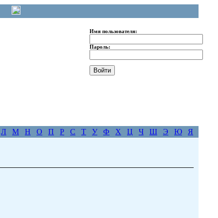
Имя пользователя:
Пароль:
Л
М
Н
О
П
Р
С
Т
У
Ф
Х
Ц
Ч
Ш
Э
Ю
Я