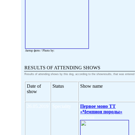
Автор фото / Photo by:
RESULTS OF ATTENDING SHOWS
Results of attending shows by this dog, according to the showresults, that was entered
Date of
Status
Show name
show
26.05.2019
Speciality
Первое моно ТТ
«Чемпион породы»
Россия