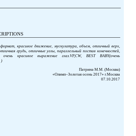
CRIPTIONS
формат, красивое движение, мускулатура, объем, отличный верх,
отличная грудь, отличные углы, параллельный постав конечностей,
, очень красивое выражение глаз.VP,CW, BEST BABY(очень
 )
Патрина М.М. (Москва)
«Олимп–Золотая осень 2017» г.Москва
07.10.2017