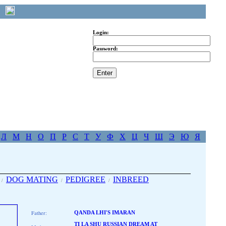
Login:
Password:
Л
М
Н
О
П
Р
С
Т
У
Ф
Х
Ц
Ч
Ш
Э
Ю
Я
DOG MATING
PEDIGREE
INBREED
/
/
/
Father:
QANDA LHI'S IMARAN
TI LA SHU RUSSIAN DREAM AT