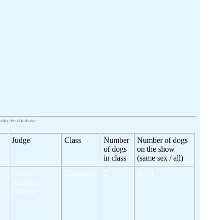
 into the database
Judge
Class
Number
Number of dogs
of dogs
on the show
in class
(same sex / all)
Wendy
Champion
2
6 / 11
Anderson
Canada