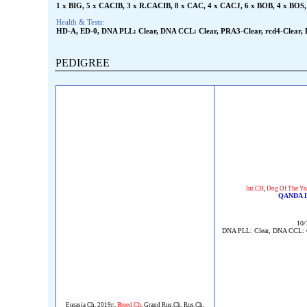
1 x BIG, 5 x CACIB, 3 x R.CACIB, 8 x CAC, 4 x CACJ, 6 x BOB, 4 x BOS, 3
Health & Tests:
HD-A, ED-0, DNA PLL: Clear, DNA CCL: Clear, PRA3-Clear, rcd4-Clear, 
PEDIGREE
Int.CH
,
Dog Of The Ye
QANDA 
10/
DNA PLL: Clear, DNA CCL: C
Eurasia Ch. 2019г.
,
Breed.Ch
,
Grand Rus.Ch
,
Rus.Ch
,