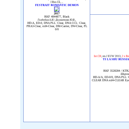
J.Rus.Ch
, ...
FESTRAIT ROMANTIC DEMON
2017
RKF 4844877, Black
,
Голдобин А.И./ Долматова Ю.В.
HD-A, ED-0, DNA PLL: Clear, DNA CCL: Clear,
PRA3-Clear, rcd4-Clear, DM-Carrier, DW-Clear, PL
0/0
Int.CH
,
res.J EUW 2013
,
2 x Br
TI LA SHU RUSSI
RKF 3528284 / KTRZ
Широк
HD-A/A, ED-0/0, DNA PLL: 
CLEAR DNA rcd4-CLEAR Eyes-