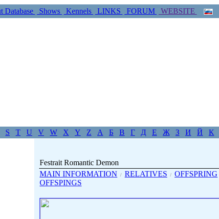
t Database
Shows
Kennels
LINKS
FORUM
WEBSITE
S
T
U
V
W
X
Y
Z
А
Б
В
Г
Д
Е
Ж
З
И
Й
К
Festrait Romantic Demon
MAIN INFORMATION
RELATIVES
OFFSPRING
/
/
OFFSPINGS