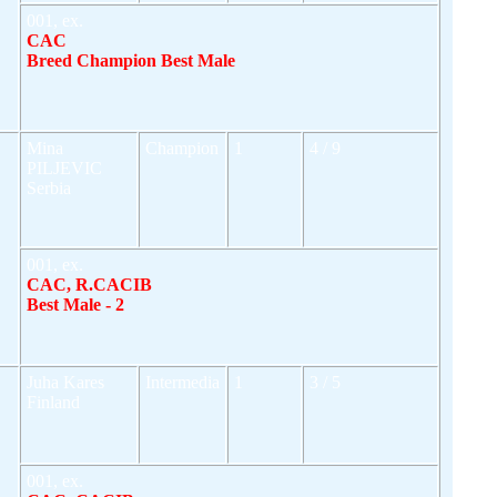
001, ex.
CAC
Breed Champion Best Male
Mina
Champion
1
4 / 9
PILJEVIC
Serbia
001, ex.
CAC, R.CACIB
Best Male - 2
Juha Kares
Intermedia
1
3 / 5
Finland
001, ex.