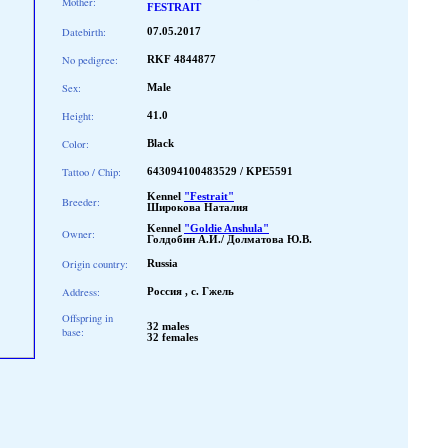
Mother:
FESTRAIT
Datebirth:
07.05.2017
No pedigree:
RKF 4844877
Sex:
Male
Height:
41.0
Color:
Black
Tattoo / Chip:
643094100483529 / KPE5591
Kennel
"Festrait"
Breeder:
Широкова Наталия
Kennel
"Goldie Anshula"
Owner:
Голдобин А.И./ Долматова Ю.В.
Origin country:
Russia
Address:
Россия , с. Гжель
Offspring in
32 males
base:
32 females