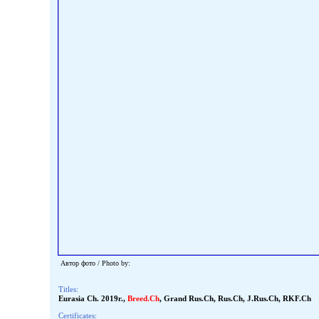
Автор фото / Photo by:
Titles:
Eurasia Ch. 2019г.
,
Breed.Ch
,
Grand Rus.Ch
,
Rus.Ch
,
J.Rus.Ch
,
RKF.Ch
Certificates: