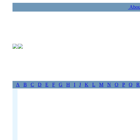
Abou
A
B
C
D
E
F
G
H
I
J
K
L
M
N
O
P
Q
R