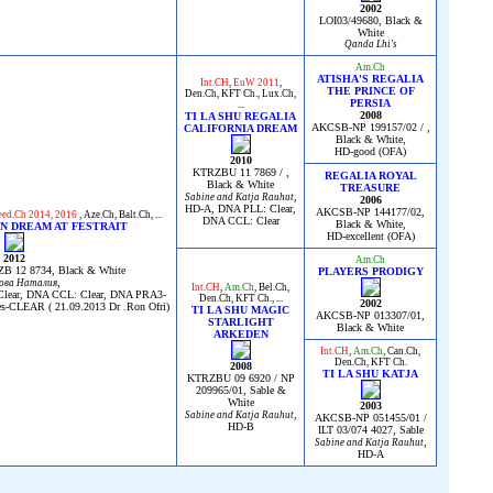
2002
LOI03/49680, Black &
White
Qanda Lhi's
Am.Ch
ATISHA'S REGALIA
Int.CH
,
EuW 2011
,
THE PRINCE OF
Den.Ch
,
KFT Ch.
,
Lux.Ch
,
PERSIA
...
2008
TI LA SHU REGALIA
AKCSB-NP 199157/02 / ,
CALIFORNIA DREAM
Black & White,
HD-good (OFA)
2010
KTRZBU 11 7869 / ,
REGALIA ROYAL
Black & White
TREASURE
,
Sabine and Katja Rauhut
2006
HD-A, DNA PLL: Clear,
AKCSB-NP 144177/02,
eed.Ch 2014, 2016
,
Aze.Ch
,
Balt.Ch
, ...
DNA CCL: Clear
Black & White,
AN DREAM AT FESTRAIT
HD-excellent (OFA)
2012
Am.Ch
B 12 8734, Black & White
PLAYERS PRODIGY
,
ова Наталия
Int.CH
,
Am.Ch
,
Bel.Ch
,
Clear, DNA CCL: Clear, DNA PRA3-
Den.Ch
,
KFT Ch.
, ...
2002
CLEAR ( 21.09.2013 Dr .Ron Ofri)
TI LA SHU MAGIC
AKCSB-NP 013307/01,
STARLIGHT
Black & White
ARKEDEN
Int.CH
,
Am.Ch
,
Can.Ch
,
Den.Ch
,
KFT Ch.
2008
TI LA SHU KATJA
KTRZBU 09 6920 / NP
209965/01, Sable &
White
2003
,
Sabine and Katja Rauhut
AKCSB-NP 051455/01 /
HD-B
ILT 03/074 4027, Sable
,
Sabine and Katja Rauhut
HD-A