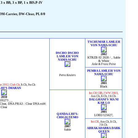
 x BB, 3 x BP, 1 x BIS.P-IV
DM-Carrier, DW-Clear, PL 0/0
TSCHUMAR LAMLEH
VON NAMA-SCHU
DSCHO DSCHO
2002
LAMLEH VON
KTRZB 02 2028 / , Sable
NAMA-SCHU
& White
Anke & Franz Peine
PEMBA LAMLEH VON
NAMA-SCHU
Petra Keulers
2001
ar 2012
,
Club.Ch
,
It.Ch
,
Sw.Ch
Black
LHI'S IMARAN
Int.CH CIB
,
J.WW 2003
,
Aus.Ch
,
It.Ch
,
J.It.Ch.
2010
DALGHANI'S MA NI
195271 , ,
KAR LO
lear, DNA PRA3 : Clear DNA rcd4:
Clear
2001
QANDA-LHI'S-
LOI02/125627,
CHIGIGYEMO
Int.CH
,
Aus.Ch
,
It.Ch
,
J.It.Ch.
2007
ABRAKADABRA DARK
Sable
QUEEN