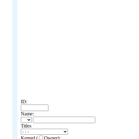
ID:
Name:
Titles
Kennel (
Owner):