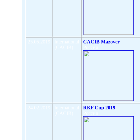
25.05.2019
International
CACIB Mazover
(CACIB)
Россия
24.02.2019
International
RKF Cup 2019
(CACIB)
Россия