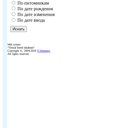
По питомникам
По дате рождения
По дате изменения
По дате ввода
Web scripts
''Virtual breed database''
Copyright ©, 2004-2026
Y.Semenov
All rights reserved.