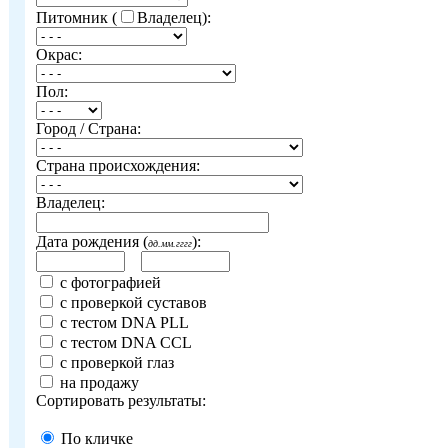
Питомник (
Владелец):
Окрас:
Пол:
Город / Страна:
Страна происхождения:
Владелец:
Дата рождения (
):
дд.мм.гггг
с фотографией
с проверкой суставов
с тестом DNA PLL
с тестом DNA CCL
с проверкой глаз
на продажу
Сортировать результаты:
По кличке