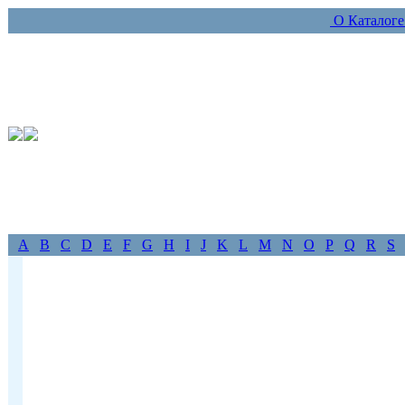
О Каталог
A
B
C
D
E
F
G
H
I
J
K
L
M
N
O
P
Q
R
S