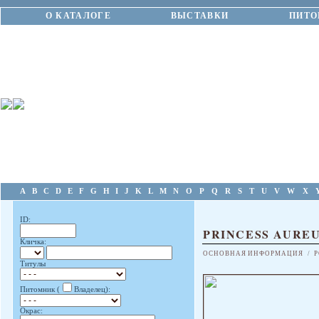
О КАТАЛОГЕ
ВЫСТАВКИ
ПИТО
A
B
C
D
E
F
G
H
I
J
K
L
M
N
O
P
Q
R
S
T
U
V
W
X
ID:
PRINCESS AURE
Кличка:
ОСНОВНАЯ ИНФОРМАЦИЯ
/
Р
Титулы
Питомник (
Владелец):
Окрас: