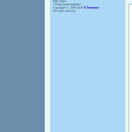
Web scripts
''Virtual breed database''
Copyright ©, 2004-2026
Y.Semenov
All rights reserved.