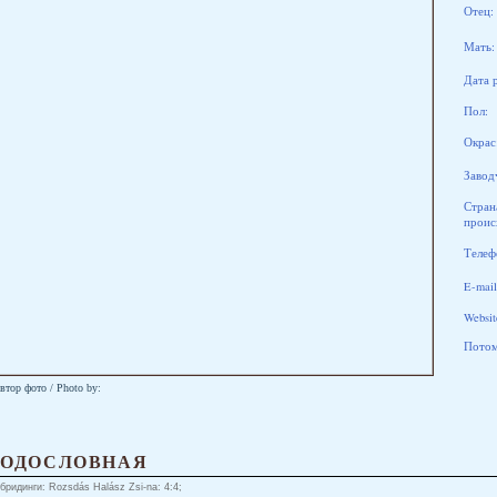
Отец:
Мать:
Дата 
Пол:
Окрас
Завод
Стран
проис
Телеф
E-mail
Websit
Потомк
втор фото / Photo by:
РОДОСЛОВНАЯ
бридинги: Rozsdás Halász Zsi-na: 4:4;