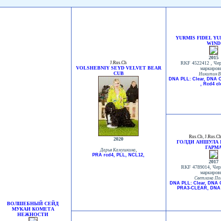
YURMIS FIDEL YU
WIND
2015
J.Rus.Ch
RKF 4522412 , Чер
VOLSHEBNIY SEYD VELVET BEAR
маркиров
CUB
Никитин В
DNA PLL: Clear, DNA C
, Rcd4 cl
Rus.Ch
,
J.Rus.C
2020
ГОЛДИ АНШУЛА 
ГАРМ
,
Дарья Камушкина
PRA rcd4, PLL, NCL12,
2017
RKF 4789014, Чер
маркиров
Светлана П
DNA PLL: Clear, DNA 
PRA3-CLEAR, DNA
ВОЛШЕБНЫЙ СЕЙД
МУКАИ КОМЕТА
НЕЖНОСТИ