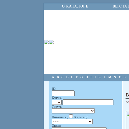
О КАТАЛОГЕ
ВЫСТА
A
B
C
D
E
F
G
H
I
J
K
L
M
N
O
P
ID:
Кличка:
О
Титулы
Питомник (
Владелец):
Окрас: