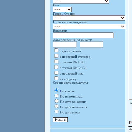
Пол:
Город / Страна:
Страна происхождения:
Владелец:
Дата рождения (
дд.мм.гггг
):
с фотографией
с проверкой суставов
с тестом DNA PLL
с тестом DNA CCL
с проверкой глаз
на продажу
Сортировать результаты:
По кличке
По питомникам
По дате рождения
А
По дате изменения
По дате ввода
Ин