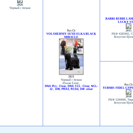
2026
Черный с белым
BARRI BURRI LA
LUCKY S
2015
Rus.Ch
VOLSHEBNIY SEYD ELKA BLACK
РКФ 4285905, 
MIRACLE
Белоусова Ирин
2021
Черный с белым
,
Ильина Елена
Rus.Ch
DNA PLL: Clear, DNA CCL: Clear, NCL-
YURMIS FIDEL GYPS
12 , DW, PRA3, RCD4, DM -clear
2018
РКФ 5284066, Чер
Белоусова Ирин