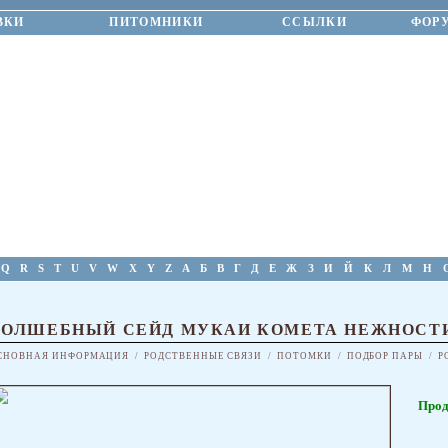
ВКИ
ПИТОМНИКИ
ССЫЛКИ
ФОР
Q
R
S
T
U
V
W
X
Y
Z
А
Б
В
Г
Д
Е
Ж
З
И
Й
К
Л
М
Н
ВОЛШЕБНЫЙ СЕЙД МУКАИ КОМЕТА НЕЖНОСТ
СНОВНАЯ ИНФОРМАЦИЯ
/
РОДСТВЕННЫЕ СВЯЗИ
/
ПОТОМКИ
/
ПОДБОР ПАРЫ
/
Р
Прод