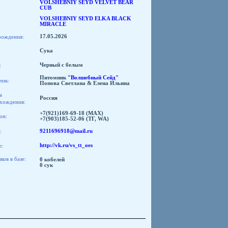
VOLSHEBNIY SEYD VELVET BEAR
CUB
VOLSHEBNIY SEYD ELKA BLACK
MIRACLE
рождения:
17.05.2026
Сука
:
Черный с белым
Питомник
"Волшебный Сейд"
чик:
Попова Светлана & Елена Ильина
а
Россия
хождения:
+7(921)169-69-18 (МАХ)
он:
+7(903)185-52-06 (ТГ, WA)
:
9211696918@mail.ru
e:
http://vk.ru/vs_tt_oes
ов в базе:
0 кобелей
0 сук