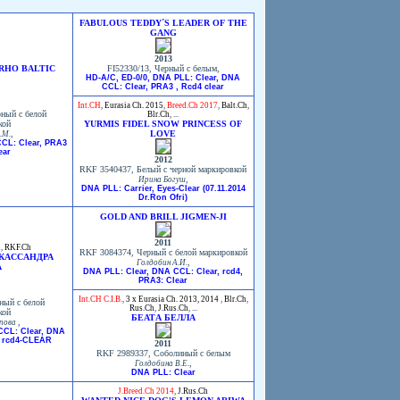
FABULOUS TEDDY´S LEADER OF THE
GANG
2013
RHO BALTIC
FI52330/13, Черный с белым,
HD-A/C, ED-0/0, DNA PLL: Clear, DNA
CCL: Clear, PRA3 , Rcd4 clear
Int.CH
,
Eurasia Ch. 2015
,
Breed.Ch 2017
,
Balt.Ch
,
ный с белой
Blr.Ch
, ...
кой
YURMIS FIDEL SNOW PRINCESS OF
,
LOVE
.М.
CL: Clear, PRA3
ear
2012
RKF 3540437, Белый с черной маркировкой
,
Ирина Богуш
DNA PLL: Carrier, Eyes-Clear (07.11.2014
Dr.Ron Ofri)
GOLD AND BRILL JIGMEN-JI
2011
h
,
RKF.Ch
RKF 3084374, Черный с белой маркировкой
КАССАНДРА
,
Голдобин А.И.
А
DNA PLL: Clear, DNA CCL: Clear, rcd4,
PRA3: Clear
Int.CH C.I.B.
,
3 x Eurasia Ch. 2013, 2014
,
Blr.Ch
,
ный с белой
Rus.Ch
,
J.Rus.Ch
, ...
кой
БЕАТА БЕЛЛА
,
опова
CCL: Clear, DNA
 rcd4-CLEAR
2011
RKF 2989337, Соболиный с белым
,
Голдобина В.Е.
DNA PLL: Clear
J.Breed.Ch 2014
,
J.Rus.Ch