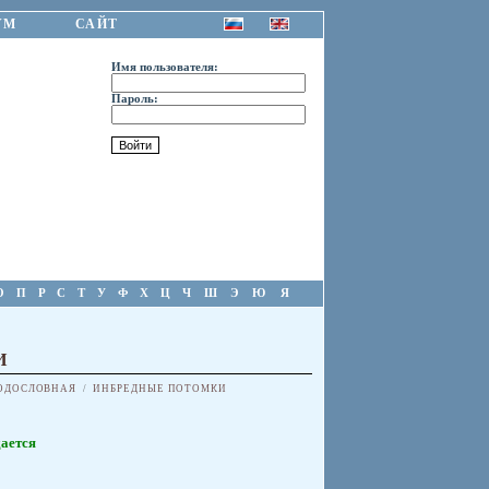
УМ
САЙТ
Имя пользователя:
Пароль:
О
П
Р
С
Т
У
Ф
Х
Ц
Ч
Ш
Э
Ю
Я
И
ОДОСЛОВНАЯ
/
ИНБРЕДНЫЕ ПОТОМКИ
ается