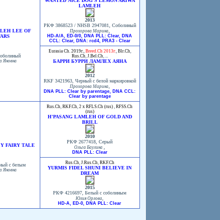
WANTED NICE DOG'S LEMON ARIWA
LAMLEH
2013
РКФ 3868523 / NHSB 2947081, Соболиный
MLEH LEE OF
,
Прохорова Марина
TARS
HD-A/A, ED-0/0, DNA PLL: Clear, DNA
CCL: Clear, DNA: rcd4, PRA3 - Clear
Eurasia Ch. 2019г.
,
Breed.Ch 2013г.
,
Blr.Ch
,
Соболиный
Rus.Ch
,
J.Bel.Ch
, ...
а Яновна
БАРРИ БУРРИ ЛАМЛЕХ АЯНА
2012
RKF 3421963, Черный с белой маркировкой
,
Прохорова Марина
DNA PLL: Clear by parentage, DNA CCL:
Clear by parentage
Rus.Ch
,
RKF.Ch
,
2 x RFLS.Ch (rus)
,
RFSS.Ch
(rus)
H'PASANG LAMLEH OF GOLD AND
BRILL
2010
РКФ 2677418, Серый
Y FAIRY TALE
,
Ольга Баулина
DNA PLL: Clear
Rus.Ch
,
J.Rus.Ch
,
RKF.Ch
ный с белым
YURMIS FIDEL SHUNI BELIEVE IN
а Яновна
DREAM
2015
РКФ 4216697, Белый с соболиным
,
Юлия Орлова
HD-A, ED-0, DNA PLL: Clear