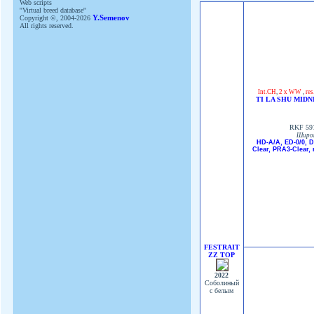
Web scripts
''Virtual breed database''
Copyright ©, 2004-2026
Y.Semenov
All rights reserved.
Int.CH
,
2 x WW
,
re
TI LA SHU MIDN
RKF 59
Широ
HD-A/A, ED-0/0, 
Clear, PRA3-Clear, 
FESTRAIT
ZZ TOP
2022
Соболиный
с белым