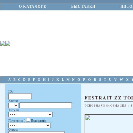
О КАТАЛОГЕ
ВЫСТАВКИ
ПИТО
A
B
C
D
E
F
G
H
I
J
K
L
M
N
O
P
Q
R
S
T
U
V
W
X
ID:
FESTRAIT ZZ TO
Кличка:
ОСНОВНАЯ ИНФОРМАЦИЯ
/
Р
Титулы
Питомник (
Владелец):
Окрас: