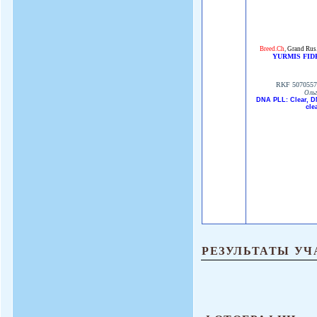
Breed.Ch
,
Grand Rus
YURMIS FID
RKF 5070557
Оль
DNA PLL: Clear, D
cle
РЕЗУЛЬТАТЫ УЧ