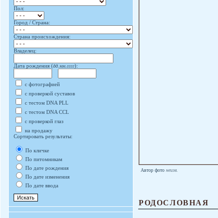
Пол:
Город / Страна:
Страна происхождения:
Владелец:
Дата рождения (
дд.мм.гггг
):
с фотографией
с проверкой суставов
с тестом DNA PLL
с тестом DNA CCL
с проверкой глаз
на продажу
Сортировать результаты:
По кличке
По питомникам
По дате рождения
Автор фото
неизв.
По дате изменения
По дате ввода
РОДОСЛОВНАЯ