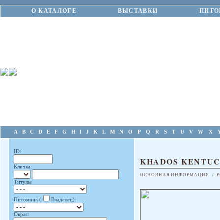
О КАТАЛОГЕ
ВЫСТАВКИ
ПИТО
A
B
C
D
E
F
G
H
I
J
K
L
M
N
O
P
Q
R
S
T
U
V
W
X
ID:
KHADOS KENTU
Кличка:
ОСНОВНАЯ ИНФОРМАЦИЯ
/
Р
Титулы
Питомник (
Владелец):
Окрас: