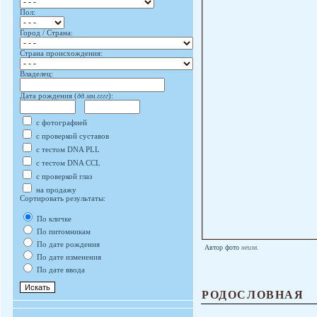
Пол:
Город / Страна:
Страна происхождения:
Владелец:
Дата рождения (
дд.мм.гггг
):
с фотографией
с проверкой суставов
с тестом DNA PLL
с тестом DNA CCL
с проверкой глаз
на продажу
Сортировать результаты:
По кличке
По питомникам
По дате рождения
Автор фото
неизв.
По дате изменения
По дате ввода
РОДОСЛОВНАЯ