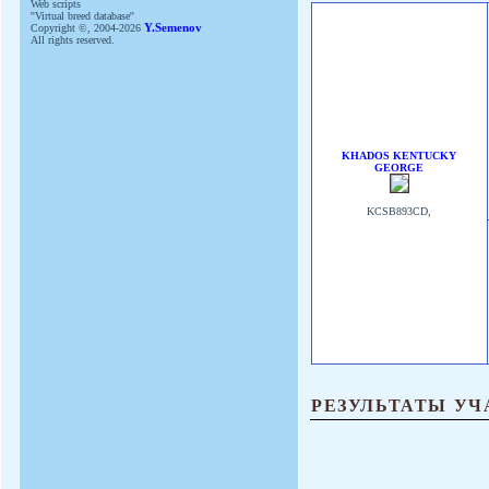
Web scripts
''Virtual breed database''
Copyright ©, 2004-2026
Y.Semenov
All rights reserved.
KHADOS KENTUCKY
GEORGE
KCSB893CD,
РЕЗУЛЬТАТЫ УЧ