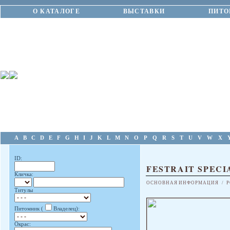
О КАТАЛОГЕ
ВЫСТАВКИ
ПИТО
A
B
C
D
E
F
G
H
I
J
K
L
M
N
O
P
Q
R
S
T
U
V
W
X
ID:
FESTRAIT SPEC
Кличка:
ОСНОВНАЯ ИНФОРМАЦИЯ
/
Р
Титулы
Питомник (
Владелец):
Окрас: