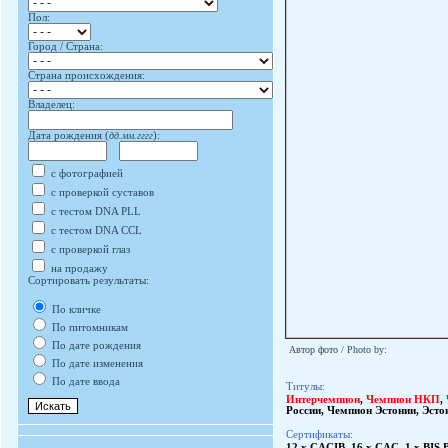
Пол:
Город / Страна:
Страна происхождения:
Владелец:
Дата рождения (
дд.мм.гггг
):
с фотографией
с проверкой суставов
с тестом DNA PLL
с тестом DNA CCL
с проверкой глаз
на продажу
Сортировать результаты:
По кличке
По питомникам
По дате рождения
Автор фото / Photo by:
По дате изменения
По дате ввода
Титулы:
Интерчемпион
,
Чемпион НКП
,
России
,
Чемпион Эстонии
,
Эсто
Сертификаты:
12 x CACIB, 16 x CAC, 1 x BIS.