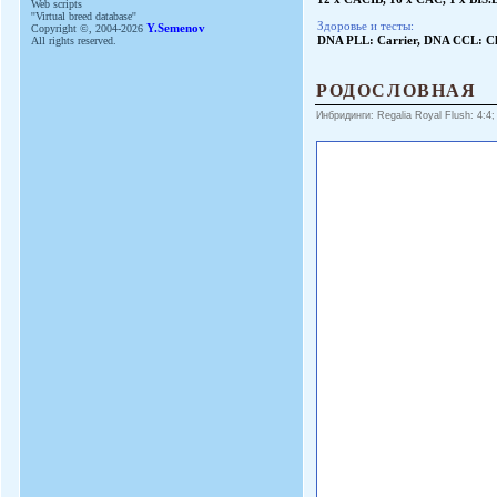
Web scripts
''Virtual breed database''
Здоровье и тесты:
Copyright ©, 2004-2026
Y.Semenov
All rights reserved.
DNA PLL: Carrier, DNA CCL: C
РОДОСЛОВНАЯ
Инбридинги: Regalia Royal Flush: 4:4;