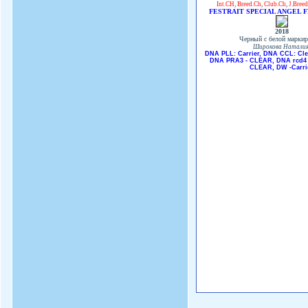
Int.CH
,
Breed.Ch
,
Club.Ch
,
J.Bree
FESTRAIT SPECIAL ANGEL 
2018
Черный с белой марки
Широкова Натали
DNA PLL: Carrier, DNA CCL: Cle
DNA PRA3 - CLEAR, DNA rcd4 
CLEAR, DW -Carri