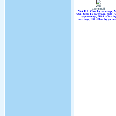
2018
Соболиный,
DNA PLL: Clear by parentage, 
CCL: Clear by parentage, rcd4 - 
by parentage, PRA3 - Clear b
parentage, DW - Clear by parent