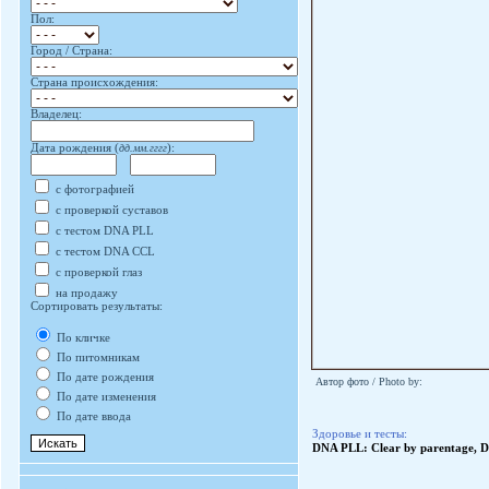
Пол:
Город / Страна:
Страна происхождения:
Владелец:
Дата рождения (
дд.мм.гггг
):
с фотографией
с проверкой суставов
с тестом DNA PLL
с тестом DNA CCL
с проверкой глаз
на продажу
Сортировать результаты:
По кличке
По питомникам
По дате рождения
Автор фото / Photo by:
По дате изменения
По дате ввода
Здоровье и тесты:
DNA PLL: Clear by parentage, DN