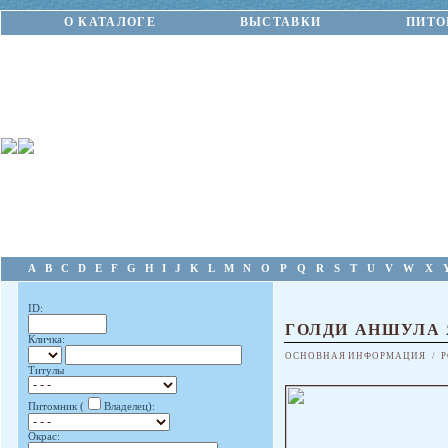
О КАТАЛОГЕ
ВЫСТАВКИ
ПИТО
A
B
C
D
E
F
G
H
I
J
K
L
M
N
O
P
Q
R
S
T
U
V
W
X
ID:
ГОЛДИ АНШУЛА 
Кличка:
ОСНОВНАЯ ИНФОРМАЦИЯ
/
Р
Титулы
Питомник (
Владелец):
Окрас: