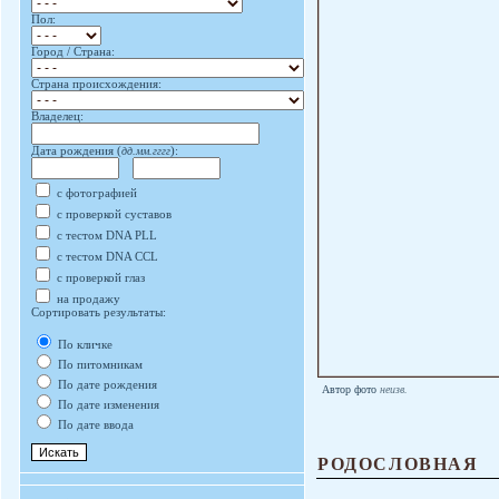
Пол:
Город / Страна:
Страна происхождения:
Владелец:
Дата рождения (
дд.мм.гггг
):
с фотографией
с проверкой суставов
с тестом DNA PLL
с тестом DNA CCL
с проверкой глаз
на продажу
Сортировать результаты:
По кличке
По питомникам
По дате рождения
Автор фото
неизв.
По дате изменения
По дате ввода
РОДОСЛОВНАЯ