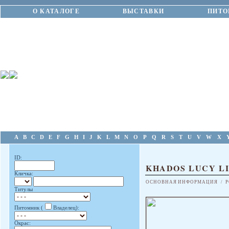
О КАТАЛОГЕ
ВЫСТАВКИ
ПИТО
A
B
C
D
E
F
G
H
I
J
K
L
M
N
O
P
Q
R
S
T
U
V
W
X
ID:
KHADOS LUCY LI
Кличка:
ОСНОВНАЯ ИНФОРМАЦИЯ
/
Р
Титулы
Питомник (
Владелец):
Окрас: