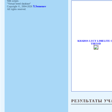
Web scripts
''Virtual breed database''
Copyright ©, 2004-2026
Y.Semenov
All rights reserved.
KHADOS LUCY LIMELITE 
TIBTOD
РЕЗУЛЬТАТЫ УЧ