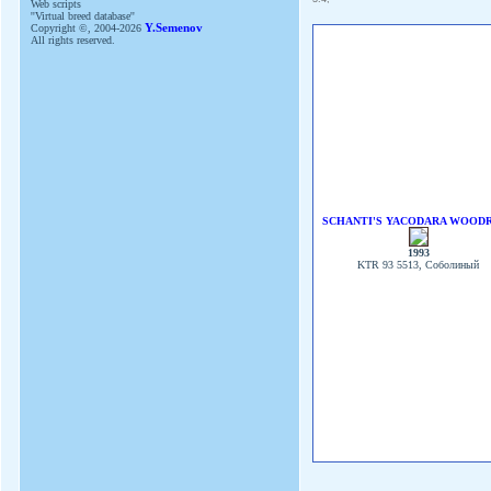
Web scripts
''Virtual breed database''
Copyright ©, 2004-2026
Y.Semenov
All rights reserved.
SCHANTI'S YACODARA WOOD
1993
KTR 93 5513, Соболиный