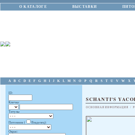
О КАТАЛОГЕ
ВЫСТАВКИ
ПИТО
A
B
C
D
E
F
G
H
I
J
K
L
M
N
O
P
Q
R
S
T
U
V
W
X
ID:
SCHANTI'S YAC
Кличка:
ОСНОВНАЯ ИНФОРМАЦИЯ
/
Р
Титулы
Питомник (
Владелец):
Окрас: