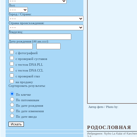
Пол:
Город / Страна:
Страна происхождения:
Владелец:
Дата рождения (
дд.мм.гггг
):
с фотографией
с проверкой суставов
с тестом DNA PLL
с тестом DNA CCL
с проверкой глаз
на продажу
Сортировать результаты:
По кличке
По питомникам
По дате рождения
Автор фото / Photo by:
По дате изменения
По дате ввода
РОДОСЛОВНАЯ
Инбридинги: Nyiho La Kalai of Karchen
3:4;