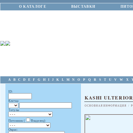
О КАТАЛОГЕ
ВЫСТАВКИ
ПИТО
A
B
C
D
E
F
G
H
I
J
K
L
M
N
O
P
Q
R
S
T
U
V
W
X
ID:
KASHI ULTERIOR
Кличка:
ОСНОВНАЯ ИНФОРМАЦИЯ
/
Р
Титулы
Питомник (
Владелец):
Окрас: