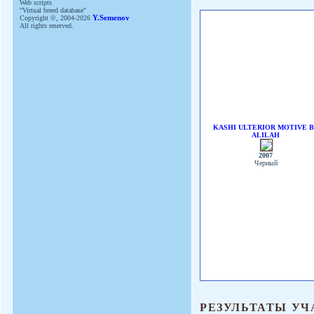
Web scripts
''Virtual breed database''
Copyright ©, 2004-2026
Y.Semenov
All rights reserved.
KASHI ULTERIOR MOTIVE 
ALILAH
2007
Черный
РЕЗУЛЬТАТЫ УЧ