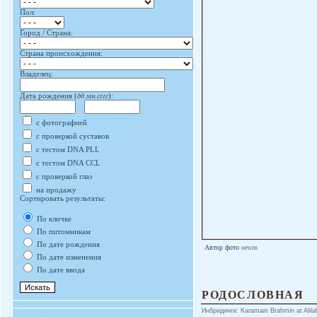
Пол:
Город / Страна:
Страна происхождения:
Владелец:
Дата рождения (
дд.мм.гггг
):
с фотографией
с проверкой суставов
с тестом DNA PLL
с тестом DNA CCL
с проверкой глаз
на продажу
Сортировать результаты:
По кличке
По питомникам
По дате рождения
Автор фото
неизв.
По дате изменения
По дате ввода
РОДОСЛОВНАЯ
Инбридинги: Karamain Brahmin at Alilah