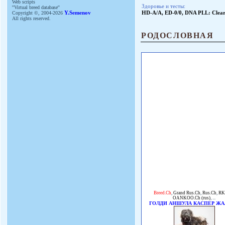
Web scripts
Здоровье и тесты:
''Virtual breed database''
Copyright ©, 2004-2026
Y.Semenov
HD-A/A, ED-0/0, DNA PLL: Clear,
All rights reserved.
РОДОСЛОВНАЯ
Breed.Ch
,
Grand Rus.Ch
,
Rus.Ch
,
RK
OANKOO.Ch (rus)
, ...
ГОЛДИ АНШУЛА КАСПЕР Ж