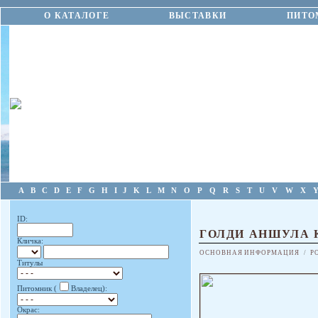
О КАТАЛОГЕ
ВЫСТАВКИ
ПИТО
A
B
C
D
E
F
G
H
I
J
K
L
M
N
O
P
Q
R
S
T
U
V
W
X
ID:
ГОЛДИ АНШУЛА 
Кличка:
ОСНОВНАЯ ИНФОРМАЦИЯ
/
Р
Титулы
Питомник (
Владелец):
Окрас: