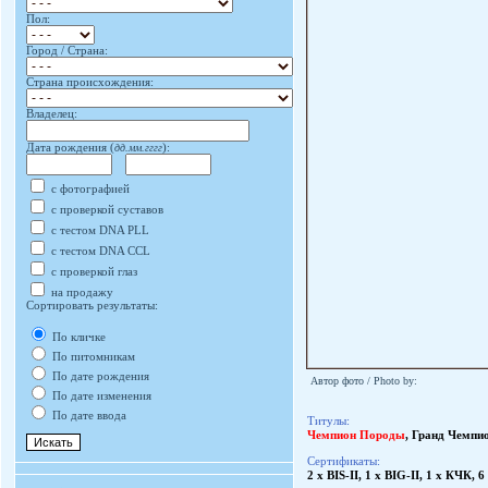
Пол:
Город / Страна:
Страна происхождения:
Владелец:
Дата рождения (
дд.мм.гггг
):
с фотографией
с проверкой суставов
с тестом DNA PLL
с тестом DNA CCL
с проверкой глаз
на продажу
Сортировать результаты:
По кличке
По питомникам
По дате рождения
Автор фото / Photo by:
По дате изменения
По дате ввода
Титулы:
Чемпион Породы
,
Гранд Чемпио
Сертификаты:
2 x BIS-II, 1 x BIG-II, 1 x КЧК,